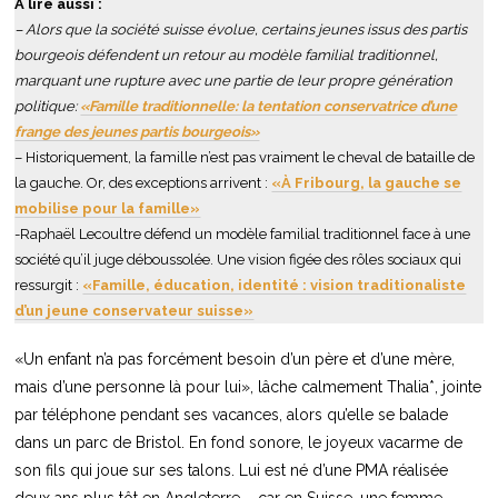
À lire aussi :
– Alors que la société suisse évolue, certains jeunes issus des partis
bourgeois défendent un retour au modèle familial traditionnel,
marquant une rupture avec une partie de leur propre génération
politique:
«Famille traditionnelle: la tentation conservatrice d’une
frange des jeunes partis bourgeois»
– Historiquement, la famille n’est pas vraiment le cheval de bataille de
la gauche. Or, des exceptions arrivent :
«À Fribourg, la gauche se
mobilise pour la famille»
-Raphaël Lecoultre défend un modèle familial traditionnel face à une
société qu’il juge déboussolée. Une vision figée des rôles sociaux qui
ressurgit :
«Famille, éducation, identité : vision traditionaliste
d’un jeune conservateur suisse»
«Un enfant n’a pas forcément besoin d’un père et d’une mère,
mais d’une personne là pour lui», lâche calmement Thalia*, jointe
par téléphone pendant ses vacances, alors qu’elle se balade
dans un parc de Bristol. En fond sonore, le joyeux vacarme de
son fils qui joue sur ses talons. Lui est né d’une PMA réalisée
deux ans plus tôt en Angleterre – car en Suisse, une femme