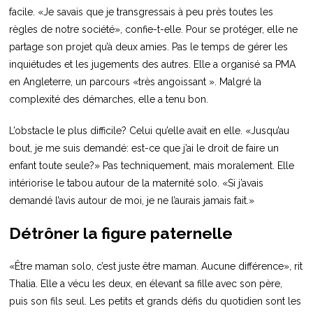
facile. «Je savais que je transgressais à peu près toutes les
règles de notre société», confie-t-elle. Pour se protéger, elle ne
partage son projet qu’à deux amies. Pas le temps de gérer les
inquiétudes et les jugements des autres. Elle a organisé sa PMA
en Angleterre, un parcours «très angoissant ». Malgré la
complexité des démarches, elle a tenu bon.
L’obstacle le plus difficile? Celui qu’elle avait en elle. «Jusqu’au
bout, je me suis demandé: est-ce que j’ai le droit de faire un
enfant toute seule?» Pas techniquement, mais moralement. Elle
intériorise le tabou autour de la maternité solo. «Si j’avais
demandé l’avis autour de moi, je ne l’aurais jamais fait.»
Détrôner la figure paternelle
«Être maman solo, c’est juste être maman. Aucune différence», rit
Thalia. Elle a vécu les deux, en élevant sa fille avec son père,
puis son fils seul. Les petits et grands défis du quotidien sont les