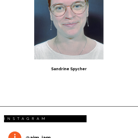
Sandrine Spycher
INSTAGRAM
@
ajm_jam_