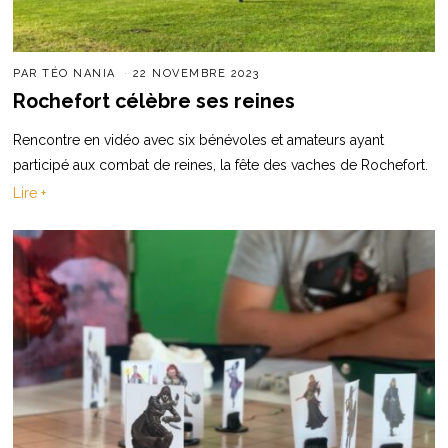
PAR
TÉO NANIA
22 NOVEMBRE 2023
Rochefort célèbre ses reines
Rencontre en vidéo avec six bénévoles et amateurs ayant
participé aux combat de reines, la fête des vaches de Rochefort.
Lire +