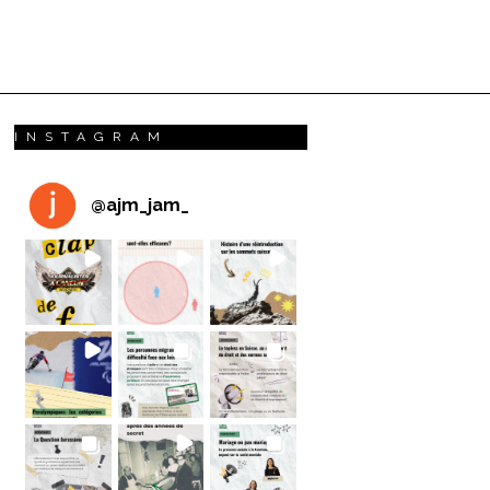
INSTAGRAM
@
ajm_jam_