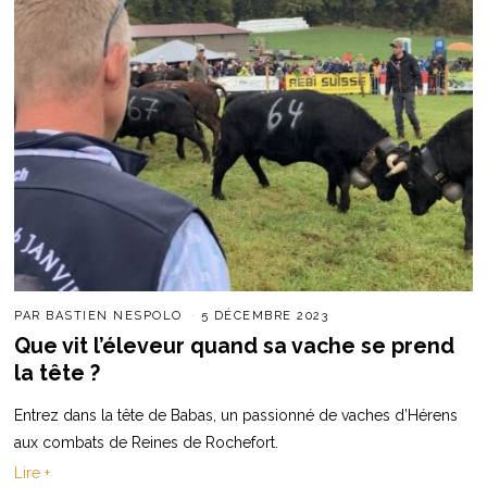
PAR
BASTIEN NESPOLO
5 DÉCEMBRE 2023
Que vit l’éleveur quand sa vache se prend
la tête ?
Entrez dans la tête de Babas, un passionné de vaches d’Hérens
aux combats de Reines de Rochefort.
Lire +