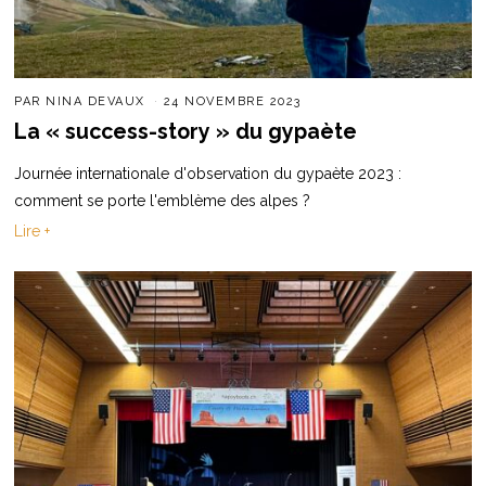
PAR
NINA DEVAUX
24 NOVEMBRE 2023
La « success-story » du gypaète
Journée internationale d'observation du gypaète 2023 :
comment se porte l'emblème des alpes ?
Lire +