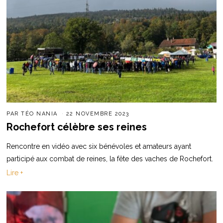
PAR
TÉO NANIA
22 NOVEMBRE 2023
Rochefort célèbre ses reines
Rencontre en vidéo avec six bénévoles et amateurs ayant
participé aux combat de reines, la fête des vaches de Rochefort.
Lire +