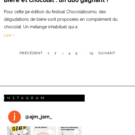
Bière et chocolat : un duo gagnant ?
Pour cette 9e édition du festival Chocolatissimo, des
dégustations de bière sont proposées en complément du
chocolat. Un mélange inhabituel qui a
Lire +
PRÉCÉDENT
1
2
3
4
5
…
15
SUIVANT
INSTAGRAM
@
ajm_jam_