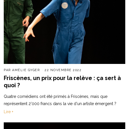
PAR
AMÉLIE GYGER
22 NOVEMBRE 2022
Friscènes, un prix pour la relève : ça sert à
quoi ?
Quatre comédiens ont été primés à Friscènes, mais que
représentent 2'000 francs dans la vie d'un artiste émergent ?
Lire +