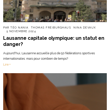
PAR
TÉO NANIA
THOMAS FREIBURGHAUS
NINA DEVAUX
5 NOVEMBRE 2024
Lausanne capitale olympique: un statut en
danger?
Aujourd'hui, Lausanne accueille plus de 50 fédérations sportives
internationales: mais pour combien de temps?
Lire +