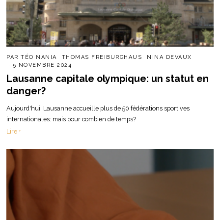
PAR
TÉO NANIA
THOMAS FREIBURGHAUS
NINA DEVAUX
5 NOVEMBRE 2024
Lausanne capitale olympique: un statut en
danger?
Aujourd'hui, Lausanne accueille plus de 50 fédérations sportives
internationales: mais pour combien de temps?
Lire +