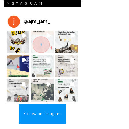
INSTAGRAM
@
ajm_jam_
Follow on Instagram