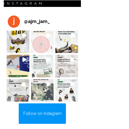
INSTAGRAM
@
ajm_jam_
Follow on Instagram