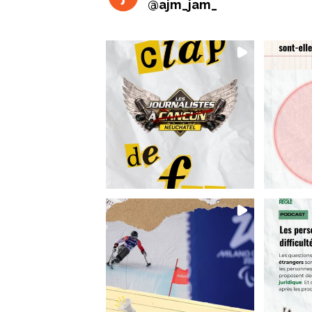
@
ajm_jam_