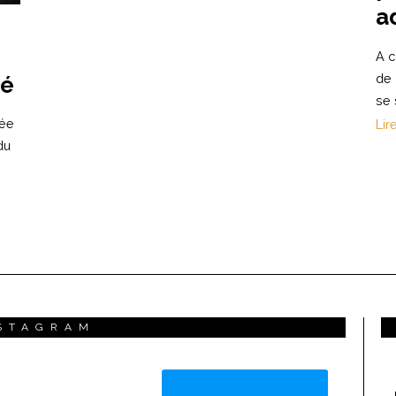
a
A c
de 
té
se 
uée
Lir
du
STAGRAM