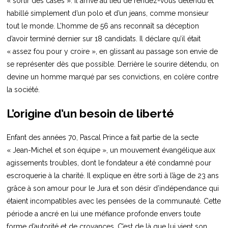
« sortir des cases ». Il arrive au lieu de rendez-vous détendu et
habillé simplement d’un polo et d’un jeans, comme monsieur
tout le monde. L’homme de 56 ans reconnaît sa déception
d’avoir terminé dernier sur 18 candidats. Il déclare qu’il était
« assez fou pour y croire », en glissant au passage son envie de
se représenter dès que possible. Derrière le sourire détendu, on
devine un homme marqué par ses convictions, en colère contre
la société.
L’origine d’un besoin de liberté
Enfant des années 70, Pascal Prince a fait partie de la secte
« Jean-Michel et son équipe », un mouvement évangélique aux
agissements troubles, dont le fondateur a été condamné pour
escroquerie à la charité. Il explique en être sorti à l’âge de 23 ans
grâce à son amour pour le Jura et son désir d’indépendance qui
étaient incompatibles avec les pensées de la communauté. Cette
période a ancré en lui une méfiance profonde envers toute
forme d’autorité et de croyances. C’est de là que lui vient son