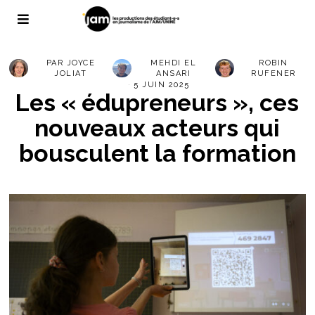
PAR
JOYCE
MEHDI EL
ROBIN
JOLIAT
ANSARI
RUFENER
5 JUIN 2025
Les « édupreneurs », ces
nouveaux acteurs qui
bousculent la formation