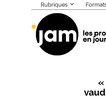
Rubriques
Format
« 
vaudo