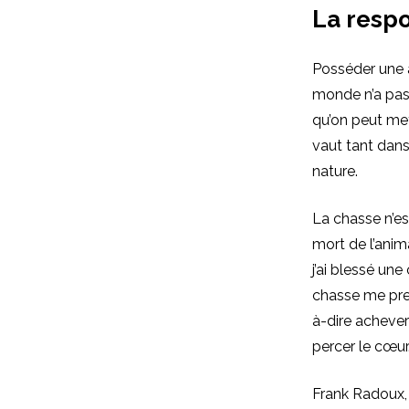
La respo
Posséder une a
monde n’a pas
qu’on peut met
vaut tant dans
nature.
La chasse n’est
mort de l’anima
j’ai blessé une
chasse me pren
à-dire achever 
percer le cœur
Frank Radoux, 