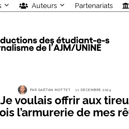
s
Auteurs
Partenariats
PAR
GAËTAN MOTTET
11 DÉCEMBRE 2024
Je voulais offrir aux tire
is l’armurerie de mes r