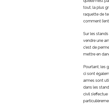
qu’elle n’est p
tout, la plus 
raquette de te
comment l’ent
Sur les stands
vendre une arm
c’est de perme
mettre en dang
Pourtant, les 
ci sont égalem
armes sont uti
dans les stands
civil s’effectu
particulièreme