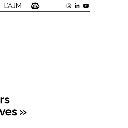
L’AJM
urs
êves »