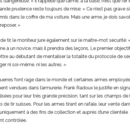
as dangereuse. » Il rappelle que l’arme, à la base, n’est que fer
grande prudence reste toujours de mise: « Ce n’est pas grave si
nnis dans le coffre de ma voiture. Mais une arme, je dois savoi
reposer. »
 de tir, le moniteur jure également sur le maître-mot sécurité: 
e à un novice, mais il prendra des leçons. Le premier objecti
ttre au débutant de mentaliser la totalité du protocole de séc
er ni soi-même, ni les autres. »
guerres font rage dans le monde et certaines armes employée
ent vendues dans l’armurerie. Frank Radoux le justifie en sign
lisées pour leur très grande précision, tant sur les champs de 
 de tir suisses. Pour les armes tirant en rafale, leur vente da
e uniquement à des fins de collection et auprès d’une clientèle
nt contrôlée.