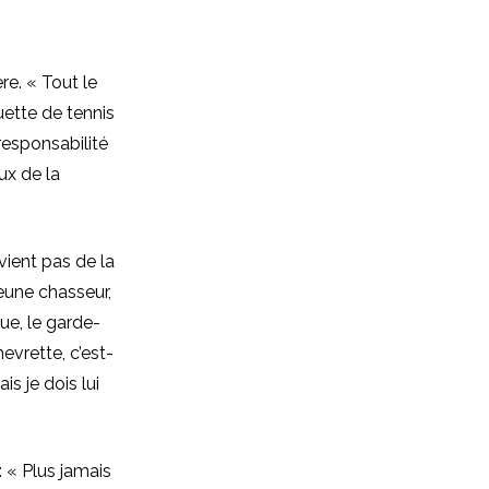
re. « Tout le
ette de tennis
responsabilité
ux de la
 vient pas de la
jeune chasseur,
que, le garde-
evrette, c’est-
is je dois lui
 « Plus jamais