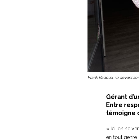
Frank Radoux, ici devant son
Gérant d’u
Entre resp
témoigne d
« Ici, on ne v
en tout genre, 