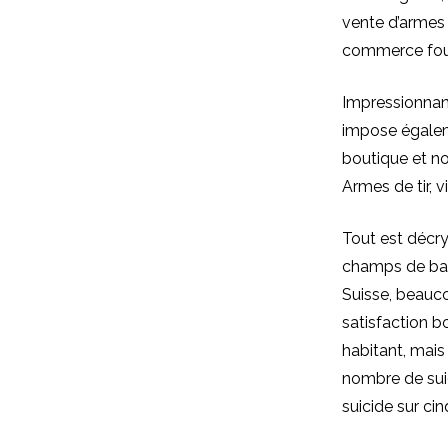
vente d’armes
commerce four
Impressionnan
impose égalem
boutique et no
Armes de tir, v
Tout est décry
champs de batai
Suisse, beauco
satisfaction b
habitant, mais
nombre de suic
suicide sur ci