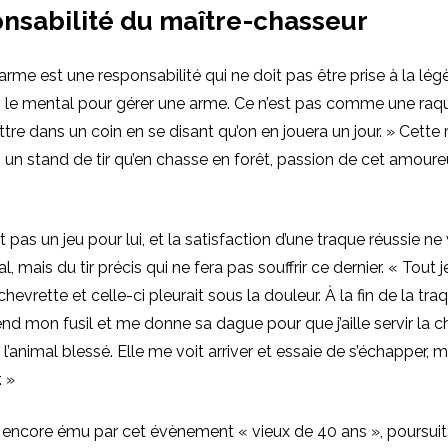
nsabilité du maître-chasseur
rme est une responsabilité qui ne doit pas être prise à la légè
 le mental pour gérer une arme. Ce n’est pas comme une raqu
tre dans un coin en se disant qu’on en jouera un jour. » Cette 
 un stand de tir qu’en chasse en forêt, passion de cet amoure
 pas un jeu pour lui, et la satisfaction d’une traque réussie ne
l, mais du tir précis qui ne fera pas souffrir ce dernier. « Tout 
 chevrette et celle-ci pleurait sous la douleur. À la fin de la tra
d mon fusil et me donne sa dague pour que j’aille servir la ch
l’animal blessé. Elle me voit arriver et essaie de s’échapper, ma
. »
encore ému par cet évènement « vieux de 40 ans », poursuit: