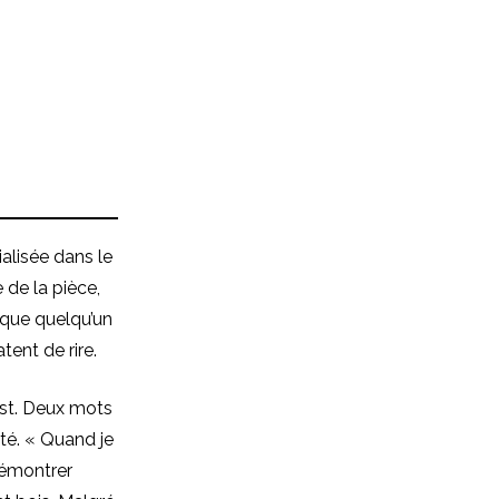
ialisée dans le
 de la pièce,
 que quelqu’un
ent de rire.
est. Deux mots
té. « Quand je
démontrer