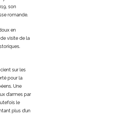
019, son
isse romande.
adoux en
e visite de la
storiques.
cient sur les
rté pour la
opéens. Une
aux d’armes par
utefois le
ntant plus d’un