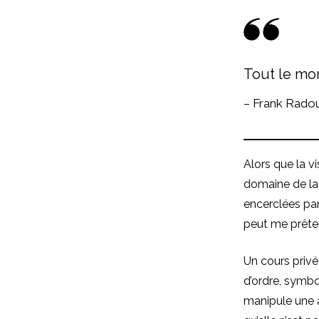
Tout le mon
– Frank Rado
Alors que la v
domaine de la 
encerclées par
peut me prêter
Un cours privé
d’ordre, symbo
manipule une 