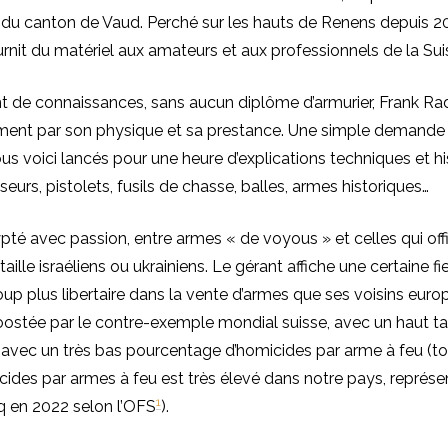
 du canton de Vaud. Perché sur les hauts de Renens depuis 2
nit du matériel aux amateurs et aux professionnels de la Su
t de connaissances, sans aucun diplôme d’armurier, Frank R
ent par son physique et sa prestance. Une simple demande d
us voici lancés pour une heure d’explications techniques et hi
iseurs, pistolets, fusils de chasse, balles, armes historiques…
pté avec passion, entre armes « de voyous » et celles qui offi
lle israéliens ou ukrainiens. Le gérant affiche une certaine fie
up plus libertaire dans la vente d’armes que ses voisins eur
oostée par le contre-exemple mondial suisse, avec un haut t
 avec un très bas pourcentage d’homicides par arme à feu (to
ides par armes à feu est très élevé dans notre pays, représe
1
nq en 2022 selon l’OFS
).