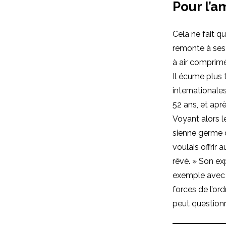
Pour l’a
Cela ne fait q
remonte à ses 
à air comprimé 
Il écume plus 
internationales
52 ans, et aprè
Voyant alors le
sienne germe d
voulais offrir
rêvé. » Son ex
exemple avec l
forces de l’or
peut questionn