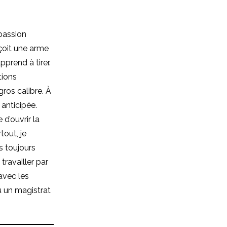
 passion
eçoit une arme
pprend à tirer.
tions
gros calibre. À
 anticipée.
 d’ouvrir la
tout, je
s toujours
travailler par
avec les
u un magistrat