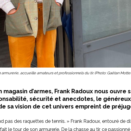
 armurerie, accueille amateurs et professionnels du tir. (Photo: Gaëtan Mottet
n magasin d’armes, Frank Radoux nous ouvre s
onsabilité, sécurité et anecdotes, le généreu
e sa vision de cet univers empreint de préjug
end pas des raquettes de tennis. » Frank Radoux, entouré de d
fait le tour de son armurerie. De la chasse au tir, ce passionn