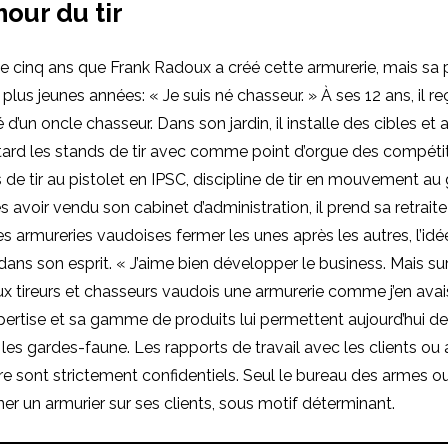
mour du tir
ue cinq ans que Frank Radoux a créé cette armurerie, mais sa
plus jeunes années: « Je suis né chasseur. » À ses 12 ans, il r
d’un oncle chasseur. Dans son jardin, il installe des cibles et a
tard les stands de tir avec comme point d’orgue des compéti
 de tir au pistolet en IPSC, discipline de tir en mouvement au 
s avoir vendu son cabinet d’administration, il prend sa retraite
s armureries vaudoises fermer les unes après les autres, l’idée
ans son esprit. « J’aime bien développer le business. Mais sur
 aux tireurs et chasseurs vaudois une armurerie comme j’en avai
pertise et sa gamme de produits lui permettent aujourd’hui de 
es gardes-faune. Les rapports de travail avec les clients ou 
dre sont strictement confidentiels. Seul le bureau des armes o
er un armurier sur ses clients, sous motif déterminant.