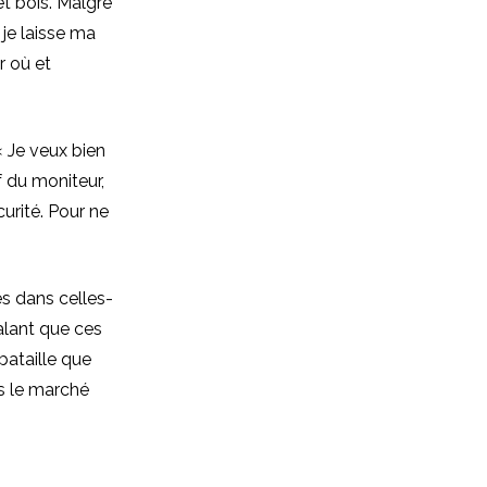
 et bois. Malgré
 je laisse ma
r où et
« Je veux bien
f du moniteur,
urité. Pour ne
s dans celles-
alant que ces
bataille que
ns le marché