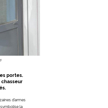
)
es portes.
x chasseur
és.
izaines d’armes
é symbolise la