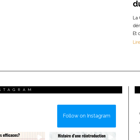
d
La 
dém
Et 
Lir
STAGRAM
Follow on Instagram