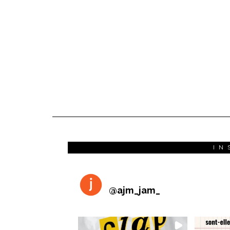
IN
@
ajm_jam_