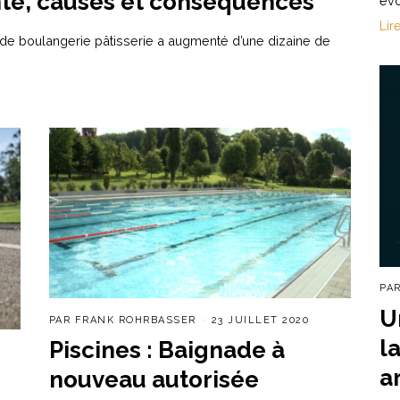
nté, causes et conséquences
évo
Lir
es de boulangerie pâtisserie a augmenté d’une dizaine de
PA
U
PAR
FRANK ROHRBASSER
23 JUILLET 2020
l
Piscines : Baignade à
a
nouveau autorisée