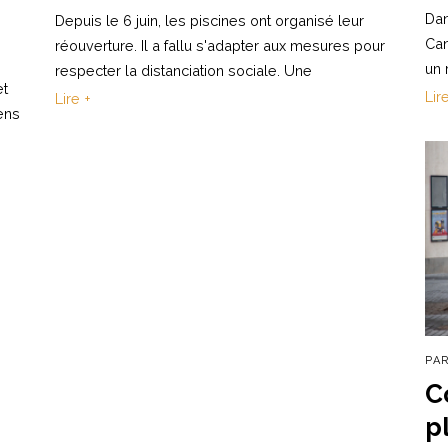
Dan
Depuis le 6 juin, les piscines ont organisé leur
Can
réouverture. Il a fallu s'adapter aux mesures pour
un 
respecter la distanciation sociale. Une
et
Lir
Lire +
ens
PA
C
p