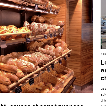
PA
L
e
c
Les
aut
dif