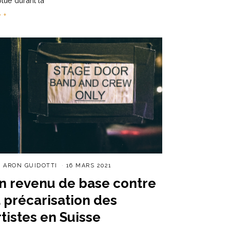
lué durant la
e +
R
ARON GUIDOTTI
16 MARS 2021
n revenu de base contre
a précarisation des
rtistes en Suisse