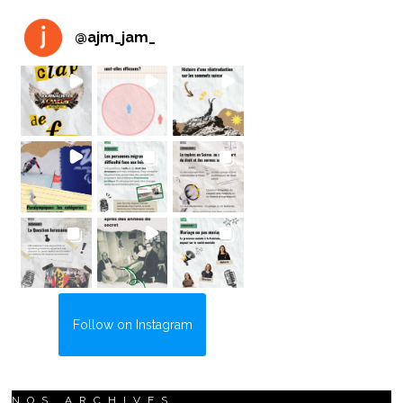
@
ajm_jam_
Follow on Instagram
NOS ARCHIVES