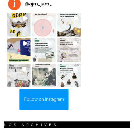
@
ajm_jam_
Follow on Instagram
NOS ARCHIVES