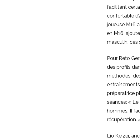
facilitant cer
confortable d’
joueuse M16 au
en M16, ajoute
masculin, ces s
Pour Reto Gert
des profils da
méthodes, des 
entraînements e
préparatrice ph
séances: « Le
hommes. Il fa
récupération. 
Lio Keizer, an