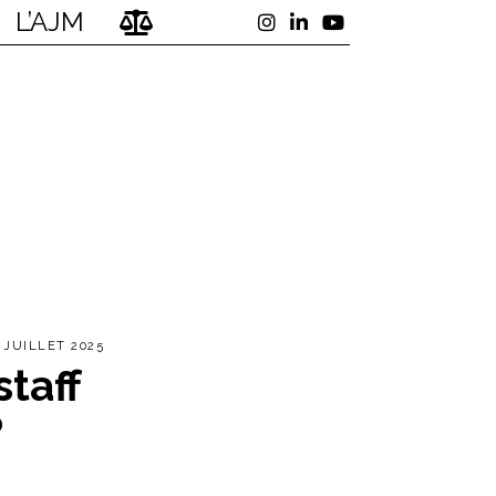
L’AJM
 JUILLET 2025
taff
?