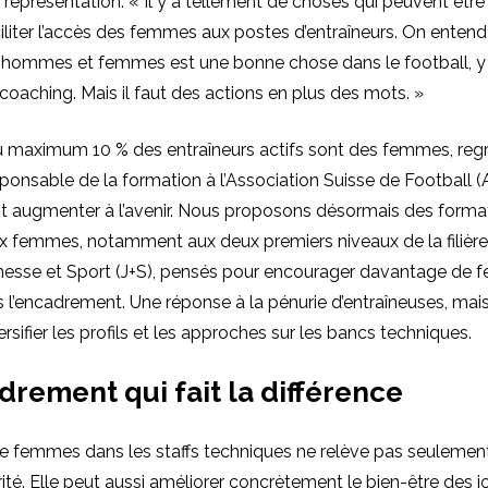
eprésentation. « Il y a tellement de choses qui peuvent être
iliter l’accès des femmes aux postes d’entraîneurs. On enten
re hommes et femmes est une bonne chose dans le football, 
coaching. Mais il faut des actions en plus des mots. »
au maximum 10 % des entraîneurs actifs sont des femmes, reg
ponsable de la formation à l’Association Suisse de Football (
t augmenter à l’avenir. Nous proposons désormais des forma
x femmes, notamment aux deux premiers niveaux de la filière. 
nesse et Sport (J+S), pensés pour encourager davantage de
 l’encadrement. Une réponse à la pénurie d’entraîneuses, mais
ersifier les profils et les approches sur les bancs techniques.
rement qui fait la différence
e femmes dans les staffs techniques ne relève pas seulement
ité. Elle peut aussi améliorer concrètement le bien-être des j