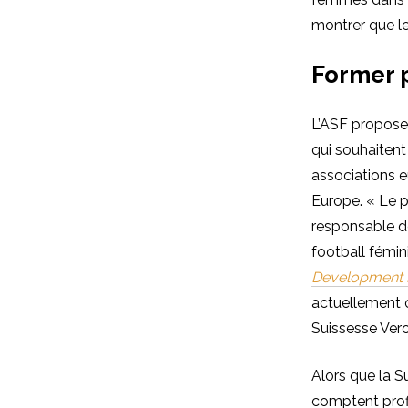
montrer que le
Former p
L’ASF propose
qui souhaitent
associations e
Europe. « Le p
responsable de
football fémin
Development
actuellement 
Suissesse Vero
Alors que la Su
comptent profi