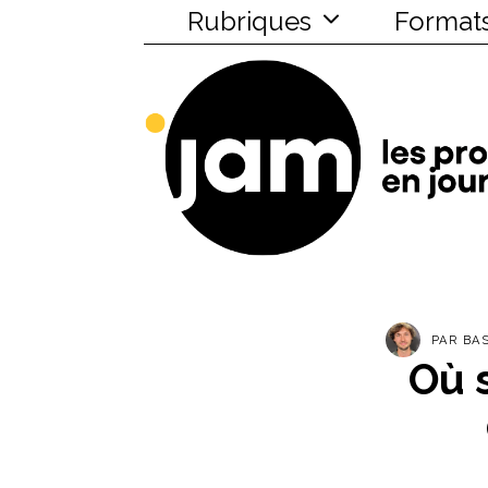
Rubriques
Format
PAR
BA
Où 