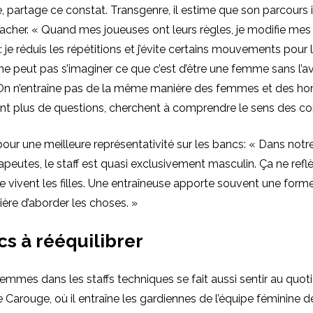
, partage ce constat. Transgenre, il estime que son parcours 
cher. « Quand mes joueuses ont leurs règles, je modifie mes
je réduis les répétitions et j’évite certains mouvements pour l
ne peut pas s’imaginer ce que c’est d’être une femme sans l’av
On n’entraîne pas de la même manière des femmes et des h
nt plus de questions, cherchent à comprendre le sens des co
 pour une meilleure représentativité sur les bancs: « Dans notre
apeutes, le staff est quasi exclusivement masculin. Ça ne refl
e vivent les filles. Une entraîneuse apporte souvent une forme
ère d’aborder les choses. »
s à rééquilibrer
emmes dans les staffs techniques se fait aussi sentir au quotid
le Carouge, où il entraîne les gardiennes de l’équipe féminine d