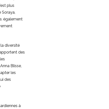
’est plus
e Soraya,
ne, également
sivement
la diversité
 apportent des
les
 Anna Blisse,
dapter les
ui des
e
gardiennes à