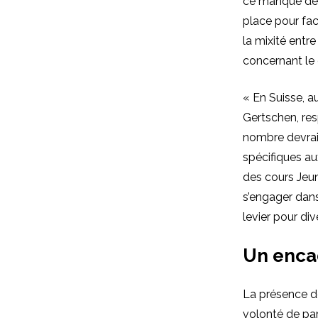
ce manque de r
place pour fac
la mixité ent
concernant le 
« En Suisse, 
Gertschen, res
nombre devrai
spécifiques au
des cours Jeu
s’engager dans
levier pour div
Un encad
La présence d
volonté de par