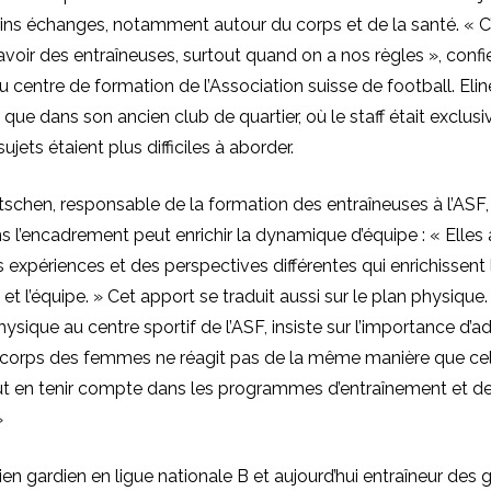
tains échanges, notamment autour du corps et de la santé. « C
avoir des entraîneuses, surtout quand on a nos règles », confi
 centre de formation de l’Association suisse de football. Eli
 que dans son ancien club de quartier, où le staff était exclu
ujets étaient plus difficiles à aborder.
schen, responsable de la formation des entraîneuses à l’ASF, 
ns l’encadrement peut enrichir la dynamique d’équipe : « Elles
expériences et des perspectives différentes qui enrichissent 
t l’équipe. » Cet apport se traduit aussi sur le plan physique.
ysique au centre sportif de l’ASF, insiste sur l’importance d’a
 corps des femmes ne réagit pas de la même manière que cel
ut en tenir compte dans les programmes d’entraînement et d
»
cien gardien en ligue nationale B et aujourd’hui entraîneur des 