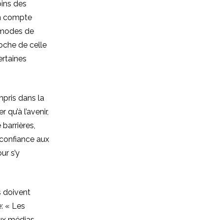
oins des
en compte
s modes de
oche de celle
ertaines
mpris dans la
qu’à l’avenir,
 barrières,
 confiance aux
ur s’y
s doivent
: « Les
aux médias,