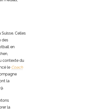
Suisse. Celles
n des
otball en
chen,
au contexte du
ancé le
Coach
ccompagne
ont la
19.
antons
rer la