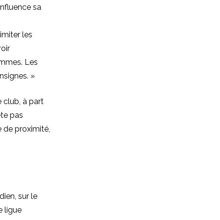
influence sa
imiter les
oir
ommes. Les
nsignes. »
 club, à part
ète pas
 de proximité,
ien, sur le
e ligue