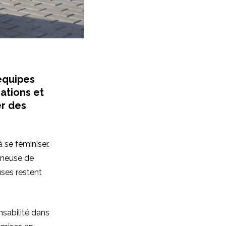
équipes
ations et
er des
 se féminiser.
nneuse de
uses restent
nsabilité dans