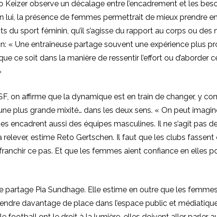
io Keizer observe un décalage entre l’encadrement et les bes
on lui, la présence de femmes permettrait de mieux prendre 
ts du sport féminin, qu’il s’agisse du rapport au corps ou de
: « Une entraîneuse partage souvent une expérience plus pr
que ce soit dans la manière de ressentir l’effort ou d’aborder c
»
SF, on affirme que la dynamique est en train de changer, y co
une plus grande mixité… dans les deux sens. « On peut imaginer 
es encadrent aussi des équipes masculines. Il ne s’agit pas de
à relever, estime Reto Gertschen. Il faut que les clubs fassent
anchir ce pas. Et que les femmes aient confiance en elles po
e partage Pia Sundhage. Elle estime en outre que les femme
prendre davantage de place dans l’espace public et médiatique
football ont le droit à la lumière, elles doivent aller parler 