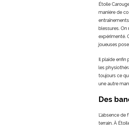
Étoile Carouge
manière de coa
entraînements: 
blessures. On 
expérimenté. 
joueuses pose
Il plaide enfin
les physiothér
toujours ce qu
une autre mani
Des banc
L’absence de f
terrain. À Étoi