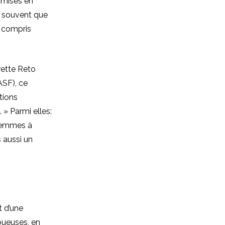
 mises en
d souvent que
y compris
rette Reto
ASF), ce
tions
» Parmi elles:
 femmes à
 aussi un
 d’une
oueuses, en