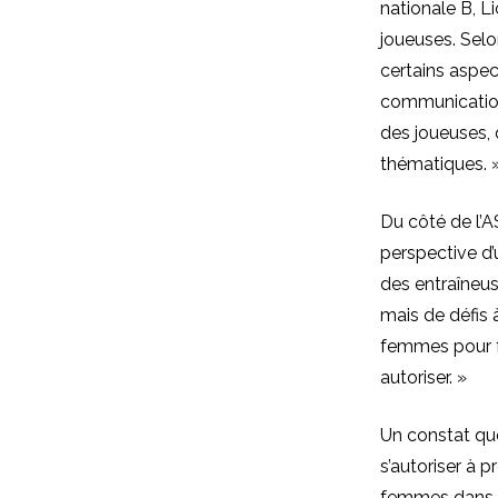
nationale B, L
joueuses. Sel
certains aspec
communication
des joueuses, 
thématiques. 
Du côté de l’A
perspective d’
des entraîneus
mais de défis 
femmes pour fr
autoriser. »
Un constat qu
s’autoriser à 
femmes dans le 