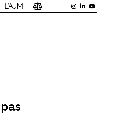
L’AJM
 pas