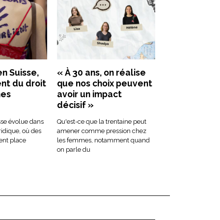
en Suisse,
« À 30 ans, on réalise
nt du droit
que nos choix peuvent
mes
avoir un impact
décisif »
sse évolue dans
Qu'est-ce que la trentaine peut
ridique, où des
amener comme pression chez
sent place
les femmes, notamment quand
on parle du