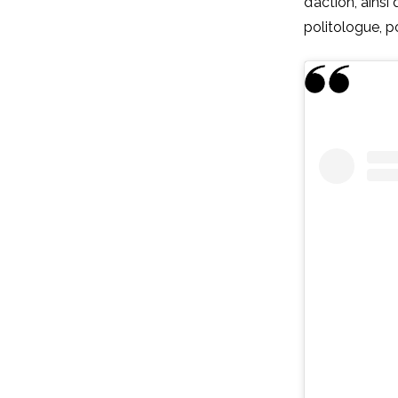
d’action, ains
politologue, po