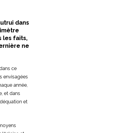
utrui dans
rimètre
les faits,
ernière ne
 dans ce
es envisagées
chaque année,
e, et dans
adéquation et
s moyens