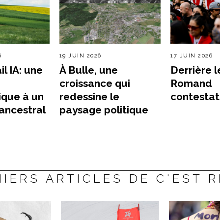
6
19 JUIN 2026
17 JUIN 2026
l IA: une
À Bulle, une
Derrière l
croissance qui
Romand
ique à un
redessine le
contestat
ancestral
paysage politique
IERS ARTICLES DE C'EST 