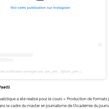
Voir cette publication sur Instagram
Une publication partagée par ajm_jam_ (@ajm_jam_)
aelti
nalistique a été réalisé pour le cours « Production de formats 
ans le cadre du master en journalisme de l’Académie du journ