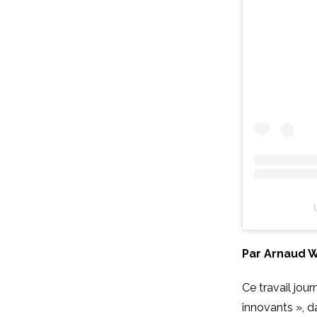
Par Arnaud W
Ce travail jour
innovants », d