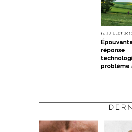
14 JUILLET 202
Épouvantai
réponse
technolog
problème 
DERN