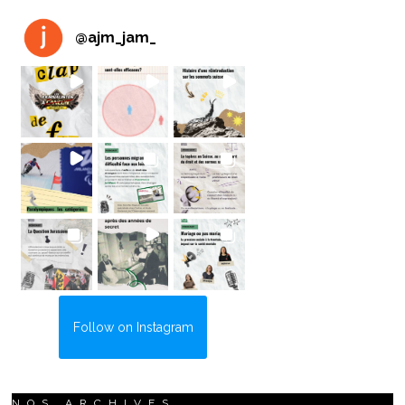
@
ajm_jam_
Follow on Instagram
NOS ARCHIVES