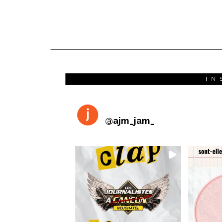
IN
@
ajm_jam_