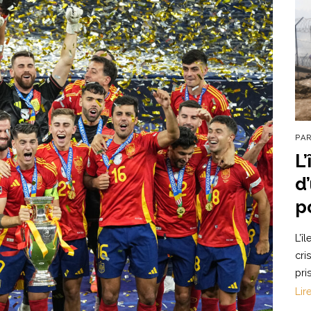
PA
L
d
p
L’î
cri
pri
Lir