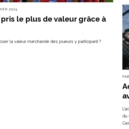
RIER 2025
 pris le plus de valeur grâce à
loser la valeur marchande des joueurs y participant ?
PA
A
a
L’a
du 
Cer