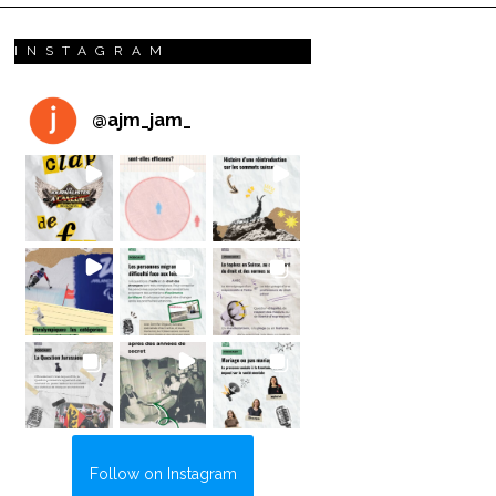
INSTAGRAM
@
ajm_jam_
Follow on Instagram