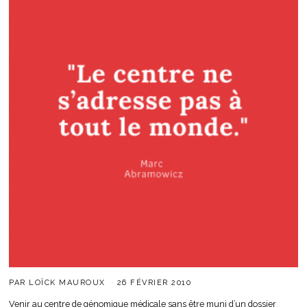
PAR
LOÏCK MAUROUX
26 FÉVRIER 2010
Venir au centre de génomique médicale sans être muni d’un dossier