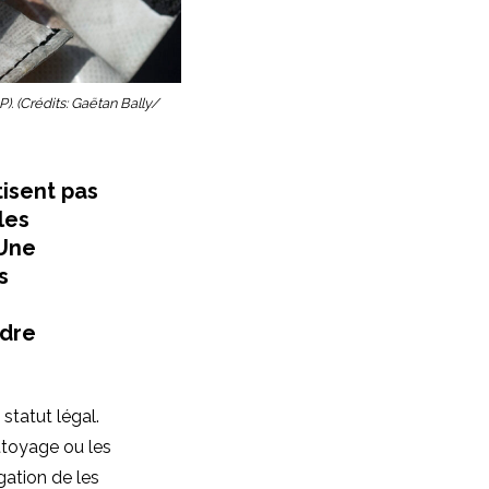
. (Crédits: Gaëtan Bally/
tisent pas
les
 Une
s
ndre
statut légal.
ttoyage ou les
gation de les