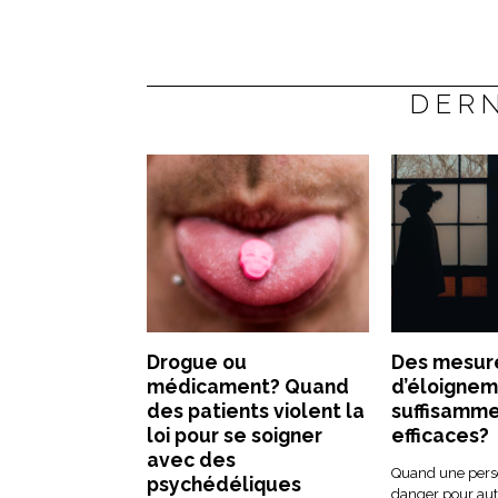
DERN
Drogue ou
Des mesur
médicament? Quand
d’éloignem
des patients violent la
suffisamm
loi pour se soigner
efficaces?
avec des
Quand une pers
psychédéliques
danger pour aut