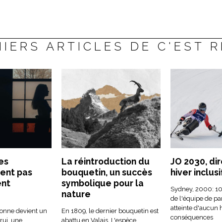
IERS ARTICLES DE C'EST 
es
La réintroduction du
JO 2030, dir
ent pas
bouquetin, un succès
hiver inclusi
ent
symbolique pour la
Sydney, 2000: 10
nature
de l'équipe de pa
atteinte d'aucun 
onne devient un
En 1809, le dernier bouquetin est
conséquences
rui, une
abattu en Valais. L'espèce