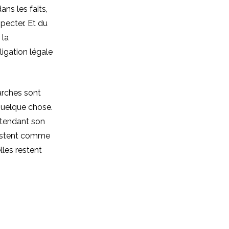
ans les faits,
pecter. Et du
 la
ligation légale
arches sont
quelque chose.
ttendant son
existent comme
lles restent