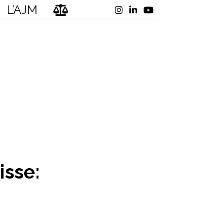
L’AJM
isse: