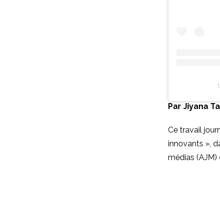
Par Jiyana Ta
Ce travail jour
innovants », d
médias (AJM) d