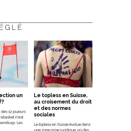
RÉGLÉ
ection un
Le topless en Suisse,
f?
au croisement du droit
et des normes
 des 12 joueurs
sociales
rabasket n'est
handicap. Les
Le topless en Suisse évolue dans
une zone grise juridique, où des