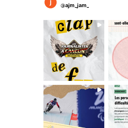
@
ajm_jam_