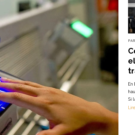
PA
C
e
t
En 
hau
Si 
Lir