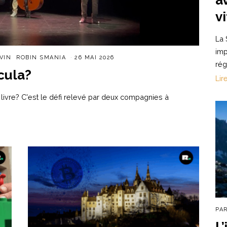
v
La 
imp
VIN
ROBIN SMANIA
26 MAI 2026
rég
cula?
Lir
livre? C'est le défi relevé par deux compagnies à
PA
L