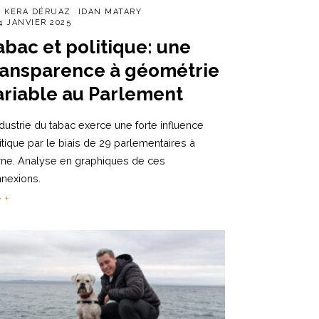
R
KERA DÉRUAZ
IDAN MATARY
4 JANVIER 2025
abac et politique: une
ransparence à géométrie
ariable au Parlement
ndustrie du tabac exerce une forte influence
itique par le biais de 29 parlementaires à
ne. Analyse en graphiques de ces
nexions.
e +