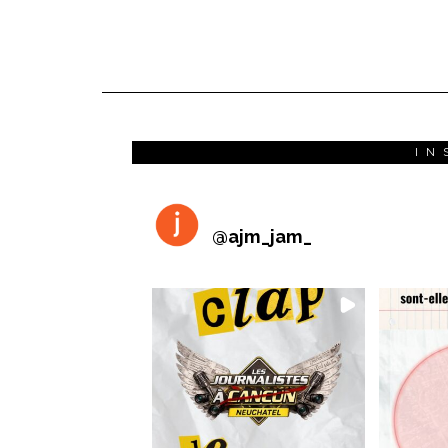
IN
@
ajm_jam_