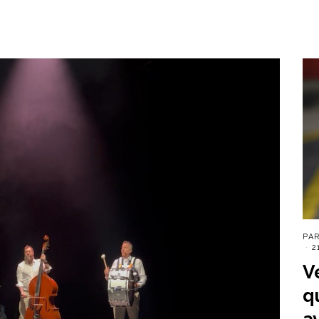
PA
2
V
q
a