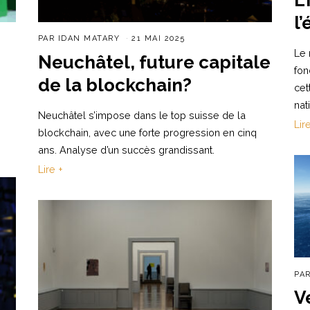
l
PAR
IDAN MATARY
21 MAI 2025
Le 
Neuchâtel, future capitale
fon
de la blockchain?
cet
nat
Neuchâtel s’impose dans le top suisse de la
Lir
blockchain, avec une forte progression en cinq
ans. Analyse d’un succès grandissant.
Lire +
PA
V