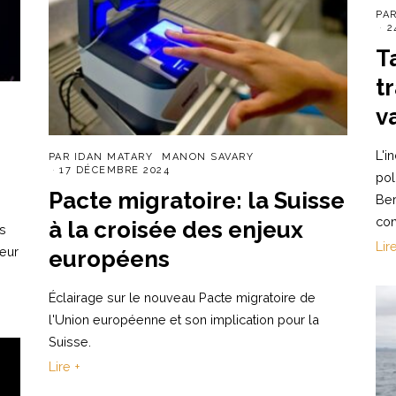
PA
2
T
t
v
L'i
PAR
IDAN MATARY
MANON SAVARY
17 DÉCEMBRE 2024
pol
Pacte migratoire: la Suisse
Ber
con
à la croisée des enjeux
es
Lir
eur
européens
Éclairage sur le nouveau Pacte migratoire de
l'Union européenne et son implication pour la
Suisse.
Lire +