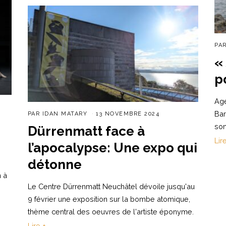
PA
«
p
Age
Bar
PAR
IDAN MATARY
13 NOVEMBRE 2024
son
Dürrenmatt face à
Lir
l’apocalypse: Une expo qui
détonne
 à
Le Centre Dürrenmatt Neuchâtel dévoile jusqu'au
9 février une exposition sur la bombe atomique,
thème central des oeuvres de l'artiste éponyme.
Lire +