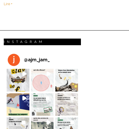
Lire +
INSTAGRAM
@
ajm_jam_