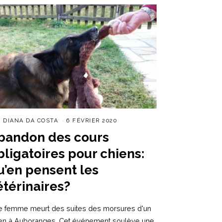
R
DIANA DA COSTA
6 FÉVRIER 2020
bandon des cours
bligatoires pour chiens:
u’en pensent les
étérinaires?
 femme meurt des suites des morsures d'un
en à Auboranges. Cet événement soulève une