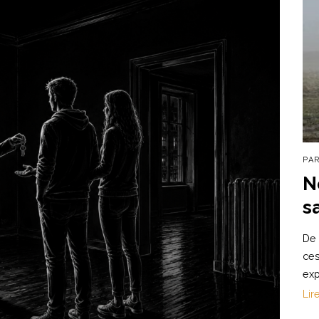
PA
N
s
De 
ces
exp
Lir