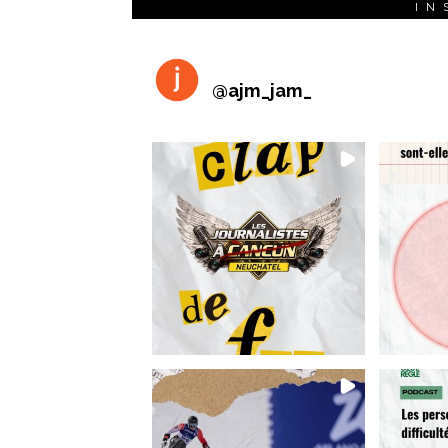
IN
@
ajm_jam_