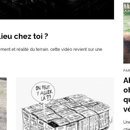
lieu chez toi ?
ment et réalité du terrain, cette vidéo revient sur une
PA
A
o
q
v
Une
chi