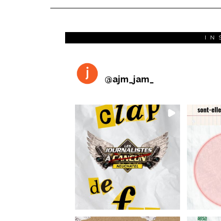
IN
@
ajm_jam_