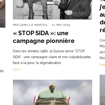
j
a
d
PAR
CAMILLE MARTEIL
21 MAI 2025
r
« STOP SIDA »: une
campagne pionnière
Cor
Mos
Dans les années 1980, la Suisse lance “STOP
acc
SIDA” : une campagne claire et non culpabilisante,
Ren
face à la peur, la stigmatisation
Lir
Lire +
nts.