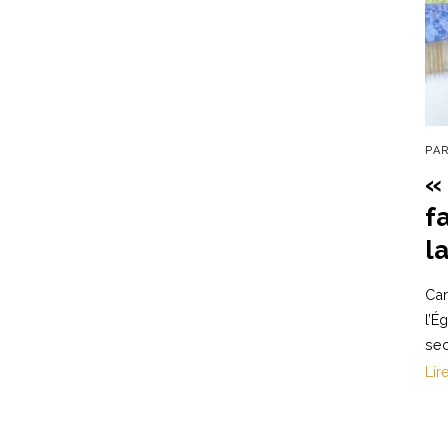
PA
«
f
la
Car
l’É
sec
Lir