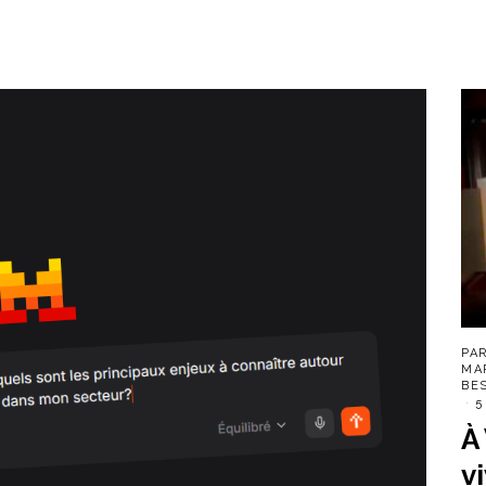
PA
MA
BE
5
À
v