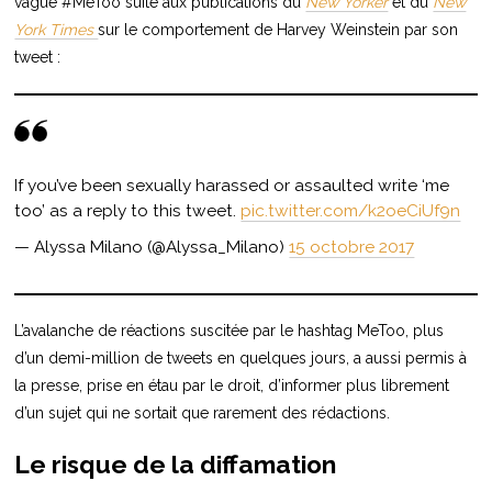
vague #MeToo suite aux publications du
New Yorker
et du
New
York Times
sur le comportement de Harvey Weinstein par son
tweet :
If you’ve been sexually harassed or assaulted write ‘me
too’ as a reply to this tweet.
pic.twitter.com/k2oeCiUf9n
— Alyssa Milano (@Alyssa_Milano)
15 octobre 2017
L’avalanche de réactions suscitée par le hashtag MeToo, plus
d’un demi-million de tweets en quelques jours, a aussi permis à
la presse, prise en étau par le droit, d’informer plus librement
d’un sujet qui ne sortait que rarement des rédactions.
Le risque de la diffamation