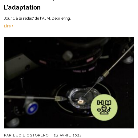
L’adaptation
Jour 1 à la rédac' de l'AJM. Débriefing.
Lire +
PAR
LUCIE OSTORERO
23 AVRIL 2024