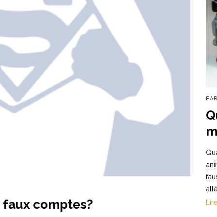
PA
Q
m
Qua
ani
fau
all
s faux comptes?
Lir