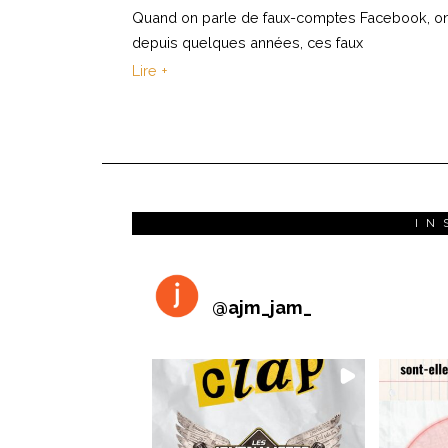
Quand on parle de faux-comptes Facebook, on p
depuis quelques années, ces faux
Lire +
IN
@
ajm_jam_