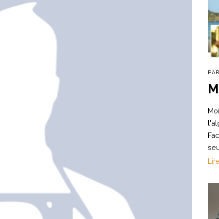
PA
M
Moi
l'a
Fac
seu
Lir