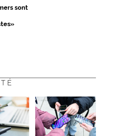
mers sont
stes»
ÉTÉ