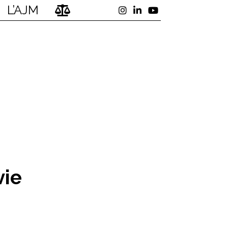
L’AJM
vie