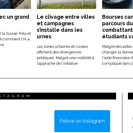
ec un grand
Le clivage entre villes
Bourses can
et campagnes
parcours du
s’installe dans les
combattant
 la Suisse, Rika et
urnes
étudiants 
nt comment l'IA a
ire
Les zones urbaines et rurales
Malgré des aides
affichent des divergences
changer la donne,
politiques. Malgré une visibilité à
l'aide financière
l’approche de l’initiative
compliqué dans 
STAGRAM
Follow on Instagram