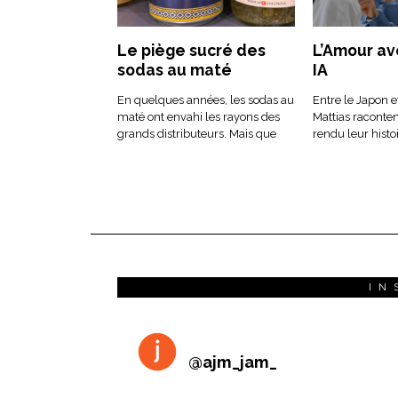
Le piège sucré des
L’Amour av
sodas au maté
IA
En quelques années, les sodas au
Entre le Japon et
maté ont envahi les rayons des
Mattias raconte
grands distributeurs. Mais que
rendu leur histo
IN
@
ajm_jam_