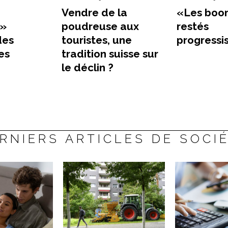
Vendre de la
«Les boo
 »
poudreuse aux
restés
des
touristes, une
progressi
es
tradition suisse sur
le déclin ?
RNIERS ARTICLES DE SOCI