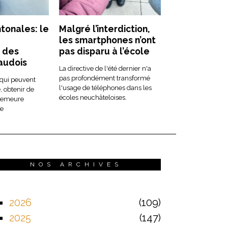
tonales: le
Malgré l’interdiction,
les smartphones n’ont
 des
pas disparu à l’école
vaudois
La directive de l'été dernier n'a
pas profondément transformé
 qui peuvent
l'usage de téléphones dans les
 obtenir de
écoles neuchâteloises.
 demeure
le
NOS ARCHIVES
2026
109
2025
147