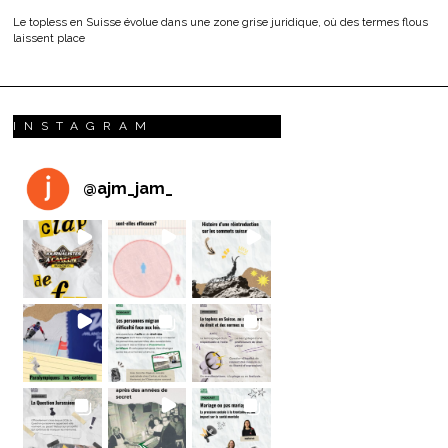
Le topless en Suisse évolue dans une zone grise juridique, où des termes flous
laissent place
INSTAGRAM
@
ajm_jam_