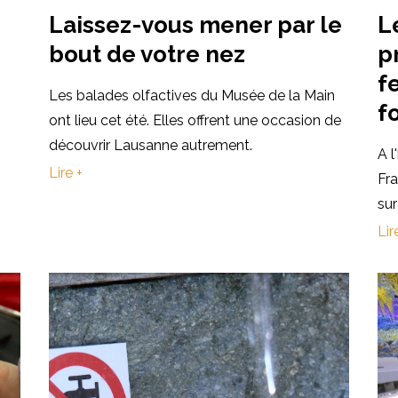
Laissez-vous mener par le
L
bout de votre nez
p
f
Les balades olfactives du Musée de la Main
f
ont lieu cet été. Elles offrent une occasion de
découvrir Lausanne autrement.
A l
Lire +
Fr
sur
Lir