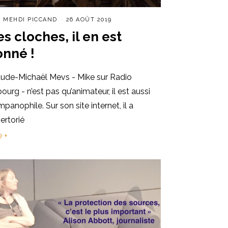
R
MEHDI PICCAND
26 AOÛT 2019
es cloches, il en est
onné !
aude-Michaël Mevs - Mike sur Radio
bourg - n’est pas qu’animateur, il est aussi
panophile. Sur son site internet, il a
ertorié
e +