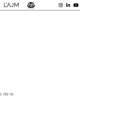
L’AJM
s de la