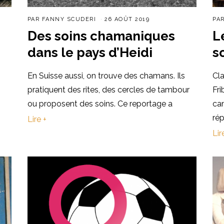
PAR
FANNY SCUDERI
26 AOÛT 2019
PA
Des soins chamaniques
L
dans le pays d’Heidi
s
En Suisse aussi, on trouve des chamans. Ils
Cl
pratiquent des rites, des cercles de tambour
Fri
ou proposent des soins. Ce reportage a
cam
rép
Lire +
Lir