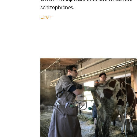
schizophrènes.
Lire +