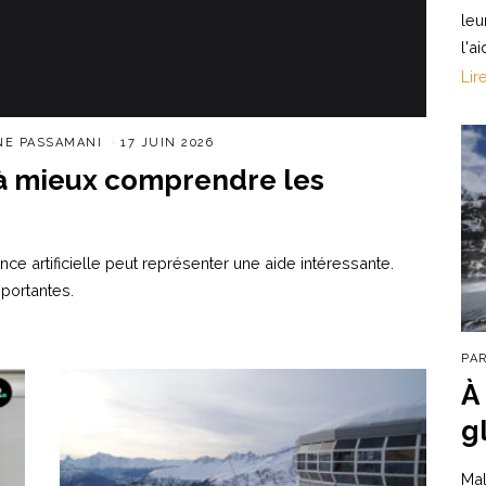
leu
l'a
Lir
NE PASSAMANI
17 JUIN 2026
r à mieux comprendre les
nce artificielle peut représenter une aide intéressante.
mportantes.
PA
À
g
Mal