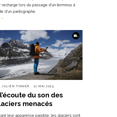
r recharge lors du passage d'un terminus à
ide d'un pantographe.
e +
R
JULIEN TINNER
21 MAI 2025
 l’écoute du son des
laciers menacés
gré leur apparence paisible, les glaciers sont