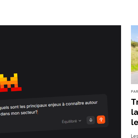
PA
T
l
l
Les