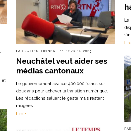
h
Le 
dis
s’in
Lir
a
PAR
JULIEN TINNER
11 FÉVRIER 2025
Neuchâtel veut aider ses
médias cantonaux
 et
Le gouvernement avance 400'000 francs sur
deux ans pour achever la transition numérique.
Les rédactions saluent le geste mais restent
mitigées.
Lire +
PA