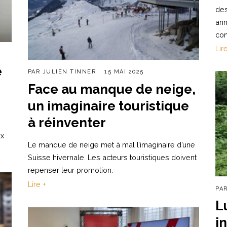
des
ann
co
Lir
e
PAR
JULIEN TINNER
15 MAI 2025
Face au manque de neige,
un imaginaire touristique
à réinventer
ux
Le manque de neige met à mal l’imaginaire d’une
Suisse hivernale. Les acteurs touristiques doivent
repenser leur promotion.
Lire +
PA
L
i