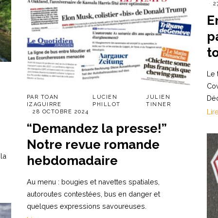
2
E
p
t
Le 
Cov
PAR
TOAN
LUCIEN
JULIEN
Déc
IZAGUIRRE
PHILLOT
TINNER
Lir
28 OCTOBRE 2024
“Demandez la presse!”
Notre revue romande
la
hebdomadaire
Au menu : bougies et navettes spatiales,
autoroutes contestées, bus en danger et
quelques expressions savoureuses.