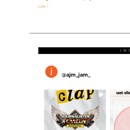
Lire +
IN
@
ajm_jam_