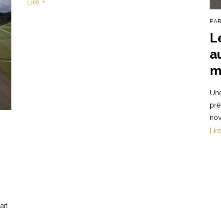
Lire +
PA
L
a
m
Une
pré
no
Lir
ait