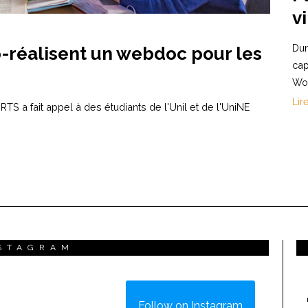
v
Dur
o-réalisent un webdoc pour les
cap
Wor
Lir
S a fait appel à des étudiants de l'Unil et de l'UniNE
STAGRAM
Follow on Instagram