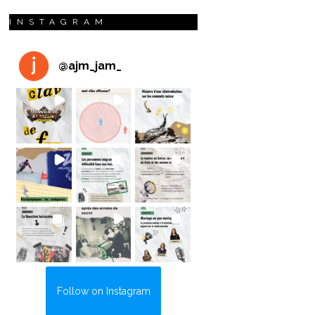
INSTAGRAM
@
ajm_jam_
Follow on Instagram