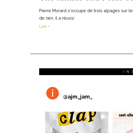
Pierre Morard s'occupe de trois alpages sur le
de rien, il a réussi
Lire +
IN
@
ajm_jam_