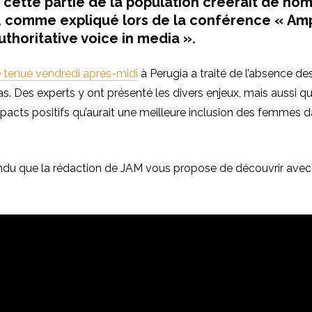
cette partie de la population créerait de no
 comme expliqué lors de la conférence « Amp
thoritative voice in media ».
 tenue vendredi après-midi
à Perugia a traité de l’absence 
s. Des experts y ont présenté les divers enjeux, mais aussi q
acts positifs qu’aurait une meilleure inclusion des femmes d
du que la rédaction de JAM vous propose de découvrir avec