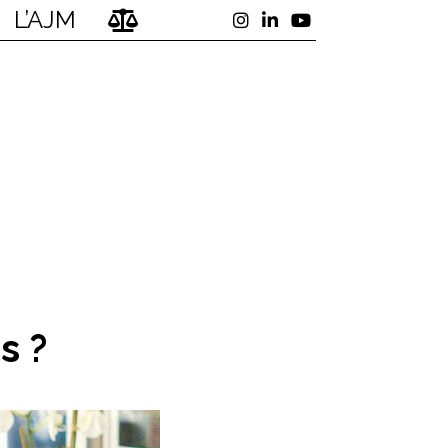
L’AJM
s ?