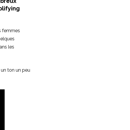
mbreux
lifying
des femmes
uelques
ans les
 un ton un peu