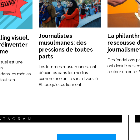
Journalistes
La philanthr
ling visuel,
musulmanes: des
rescousse 
 réinventer
pressions de toutes
journalisme
isme
parts
Des fondations p
isuel est une
ont décidé de ven
Les femmes musulmanes sont
in
secteur en crise. F
dépeintes dans les médias
dans les médias.
comme une unité sans diversité.
touts en
Et lorsqu'elles tiennent
STAGRAM