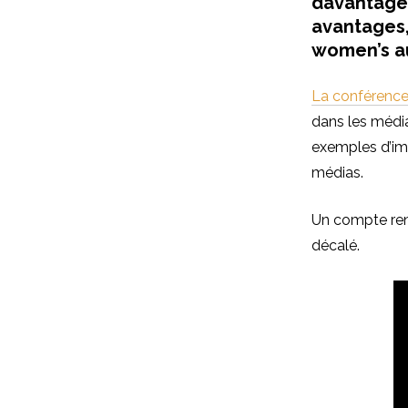
davantage 
avantages,
women’s au
La conférence
dans les média
exemples d’imp
médias.
Un compte ren
décalé.