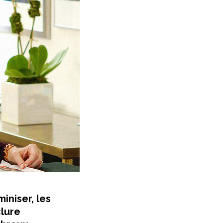
iniser, les
clure