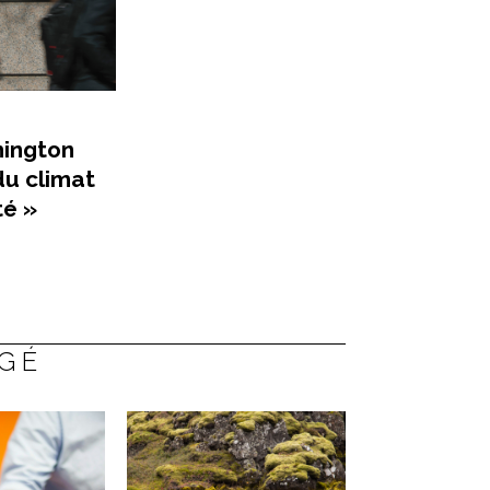
hington
du climat
té »
AGÉ