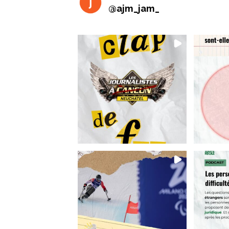
@
ajm_jam_