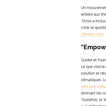
Un mouvement 
entière aux t
Times
a inclu
côté, le quoti
Climate crisis
.
“Empowe
Guider et four
ce que vise la
solution et rel
climatiques. 
vers une voitu
donnant les c
Toutefois, le
W