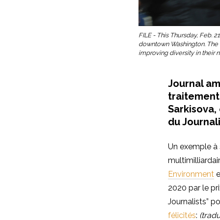
FILE - This Thursday, Feb. 2
downtown Washington. The N
improving diversity in thei
Journal am
traitement
Sarkisova, 
du Journal
Un exemple à s
multimilliardai
Environment
e
2020 par le pr
Journalists” po
félicités
:
(tradu