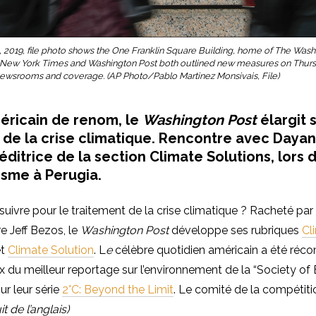
1, 2019, file photo shows the One Franklin Square Building, home of The Was
ew York Times and Washington Post both outlined new measures on Thursd
r newsrooms and coverage. (AP Photo/Pablo Martinez Monsivais, File)
éricain de renom, le
Washington Post
élargit 
 de la crise climatique. Rencontre avec Daya
éditrice de la section Climate Solutions, lors d
isme à Perugia.
uivre pour le traitement de la crise climatique ? Racheté par 
re Jeff Bezos, le
Washington Post
développe ses rubriques
Cl
t
Climate Solution
. L
e
célèbre quotidien américain a été ré
ix du meilleur reportage sur l’environnement de la “Society o
ur leur série
2°C: Beyond the Limit
. Le comité de la compétit
it de l’anglais)