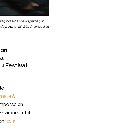
hington Post newspaper, in
ay, June 18, 2020, aimed at
son
na
u Festival
le
imate &
compensé en
f Environmental
ion
l
es a