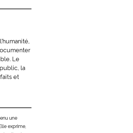
l’humanité,
 documenter
able. Le
public, la
aits et
evenu une
 Elle exprime,