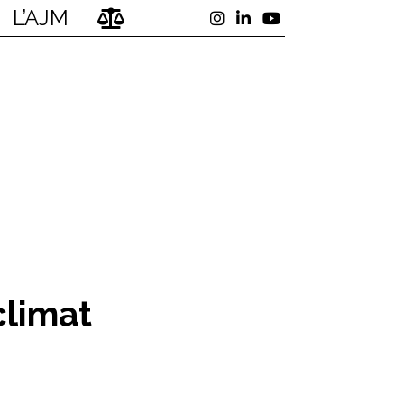
L’AJM
climat