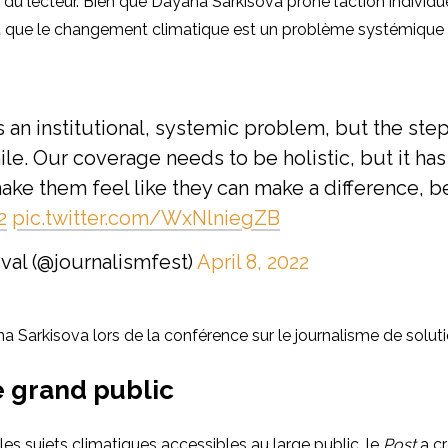
 du lecteur. Bien que Dayana Sarkisova prône l’action individuel
it que le changement climatique est un problème systémique 
s an institutional, systemic problem, but the st
ile. Our coverage needs to be holistic, but it h
ake them feel like they can make a difference, b
2
pic.twitter.com/WxNlniegZB
ival (@journalismfest)
April 8, 2022
 Sarkisova lors de la conférence sur le journalisme de soluti
le grand public
 les sujets climatiques accessibles au large public, le
Post
a cr