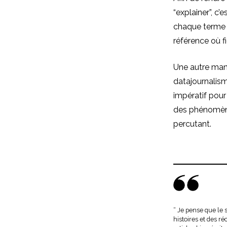
“explainer”, c
chaque terme c
référence où fi
Une autre mani
datajournalisme
impératif pour 
des phénomènes
percutant.
“ Je pense que le s
histoires et des ré