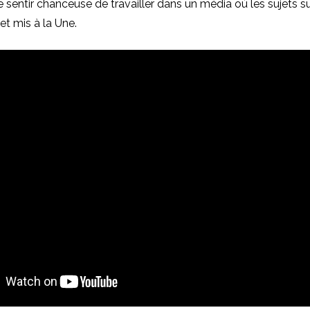
se sentir chanceuse de travailler dans un média où les sujets su
 et mis à la Une.