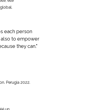
le, elle
global.
eps each person
as also to empower
ecause they can."
on. Perugia 2022.
éé un