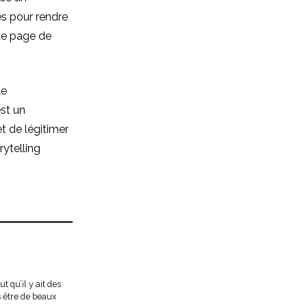
és pour rendre
tte page de
le
est un
et de légitimer
ytelling
t qu’il y ait des
rs être de beaux