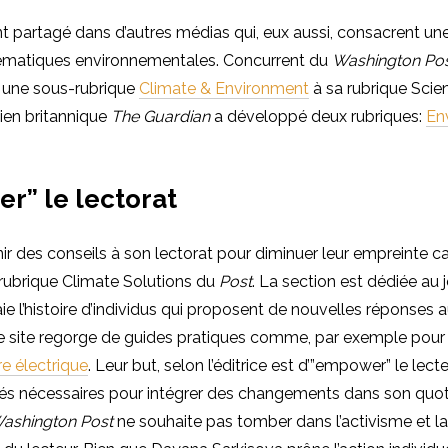
partagé dans d’autres médias qui, eux aussi, consacrent une
hématiques environnementales. Concurrent du
Washington Po
s une sous-rubrique
Climate & Environment
à sa rubrique Scie
dien britannique
The
Guardian
a développé deux rubriques:
En
r” le lectorat
nir des conseils à son lectorat pour diminuer leur empreinte ca
 rubrique Climate Solutions du
Post
. La section est dédiée au
aie l’histoire d’individus qui proposent de nouvelles réponses a
Le site regorge de guides pratiques comme, par exemple pou
re électrique
. Leur but, selon l’éditrice est d’”empower” le lecte
lés nécessaires pour intégrer des changements dans son quot
ashington Post
ne souhaite pas tomber dans l’activisme et la