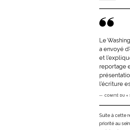
Le Washingt
a envoyé d
et l’expliq
reportage e
présentatio
l’écriture e
COMITÉ DU « 
Suite à cette 
priorité au sei