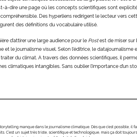
’est-à-dire une page où les concepts scientifiques sont explicit
ompréhensible. Des hyperliens redirigent le lecteur vers ce
gurent des définitions du vocabulaire utilisé.
ère d’attirer une large audience pour le
Post
est de miser sur 
 et le journalisme visuel. Selon l’éditrice, le datajournalisme 
traiter du climat. A travers des données scientifiques, il perm
 climatiques intangibles. Sans oublier l’importance d’un stor
torytelling manque dans le journalisme climatique. Dès que c’est possible, il fau
cits. C’est un sujet très triste, scientifique et technologique, mais ça doit toujou