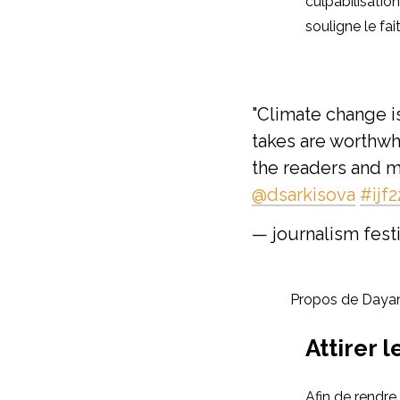
culpabilisation
souligne le fa
"Climate change i
takes are worthwh
the readers and m
@dsarkisova
#ijf2
— journalism fest
Propos de Dayana
Attirer 
Afin de rendre