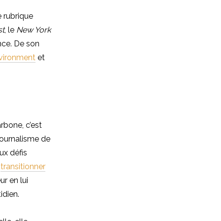
 rubrique
st
, le
New York
nce. De son
vironment
et
rbone, c’est
 journalisme de
ux défis
r
transitionner
ur en lui
idien.