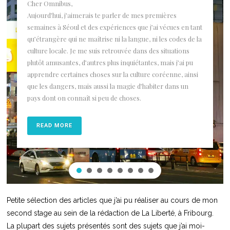
Cher Omnibus,
Aujourd’hui, j’aimerais te parler de mes premières
semaines à Séoul et des expériences que j’ai vécues en tant
qu’étrangère qui ne maîtrise ni la langue, ni les codes de la
culture locale. Je me suis retrouvée dans des situations
plutôt amusantes, d’autres plus inquiétantes, mais j’ai pu
apprendre certaines choses sur la culture coréenne, ainsi
que les dangers, mais aussi la magie d’habiter dans un
pays dont on connaît si peu de choses.
READ MORE
Petite sélection des articles que j’ai pu réaliser au cours de mon
second stage au sein de la rédaction de La Liberté, à Fribourg.
La plupart des sujets présentés sont des sujets que j’ai moi-