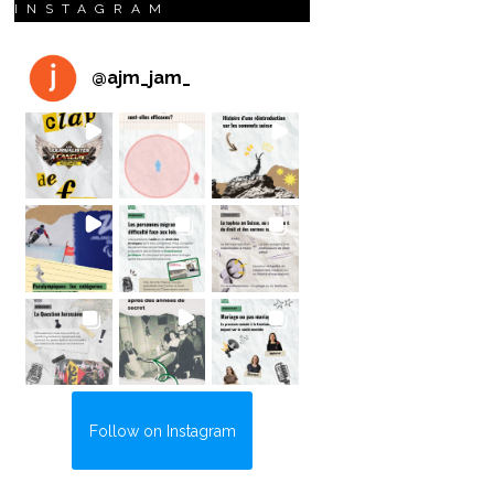
INSTAGRAM
@
ajm_jam_
Follow on Instagram