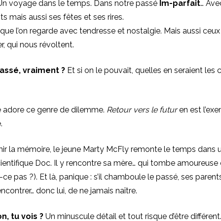
n voyage dans le temps. Dans notre passé
Im-parfait
… Ave
s mais aussi ses fêtes et ses rires.
que l’on regarde avec tendresse et nostalgie. Mais aussi ceux 
r, qui nous révoltent.
assé, vraiment ?
Et si on le pouvait, quelles en seraient le
e adore ce genre de dilemme.
Retour vers le futur
en est l’ex
.
chir la mémoire, le jeune Marty McFly remonte le temps dans
cientifique Doc. Il y rencontre sa mère… qui tombe amoureuse 
-ce pas ?). Et là, panique : s’il chamboule le passé, ses parent
ncontrer… donc lui, de ne jamais naître.
on, tu vois ?
Un minuscule détail et tout risque d’être différent