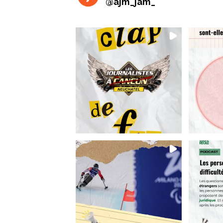
@
ajm_jam_