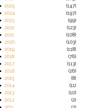
2025
147
2024
197
2023
99
2022
123
2021
108
2020
103
2019
118
2018
76
2017
113
2016
26
2015
8
2014
11
2013
10
2012
2
2011
2