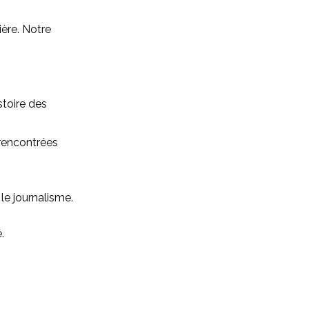
ière. Notre
stoire des
 rencontrées
le journalisme.
.