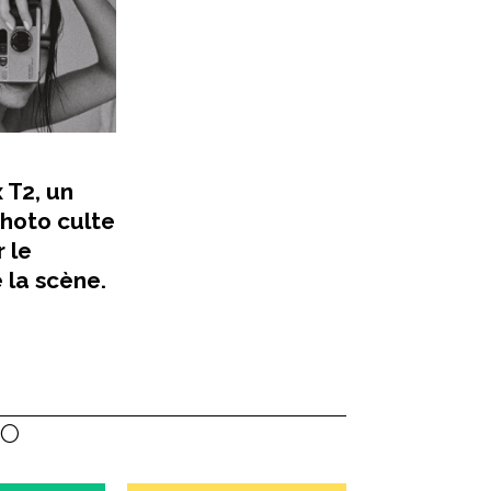
 T2, un
photo culte
 le
 la scène.
TO