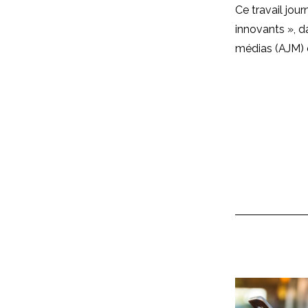
Ce travail jour
innovants », d
médias (AJM) d