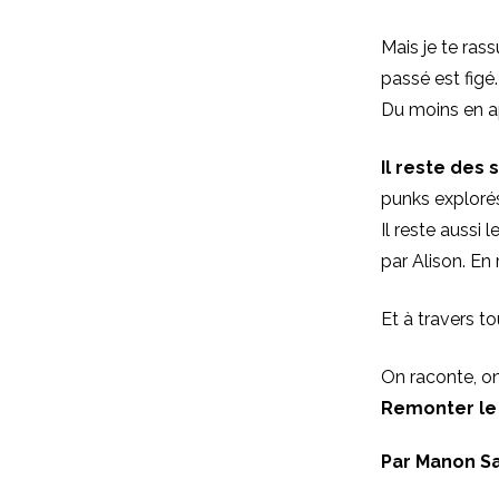
Mais je te ras
passé est figé.
Du moins en 
Il reste des 
punks explorés
Il reste aussi
par Alison. En 
Et à travers t
On raconte, on
Remonter le 
Par Manon S