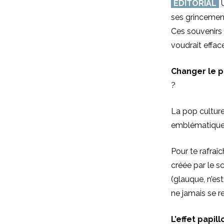
ÉDITORIAL
U
ses grincement
Ces souvenirs 
voudrait efface
Changer le p
?
La pop cultur
emblématique
Pour te rafraî
créée par le s
(glauque, n’est
ne jamais se re
L’effet papill