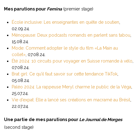
Mes parutions pour
Femina
(premier stage)
École inclusive: Les enseignantes en quête de soutien
,
02.09.24.
Ménopause: Deux podcasts romands en parlent sans tabou
,
15.08.24.
Mode: Comment adopter le style du film «La Main au
collet»
, 07.08.24.
Été 2024: 10 circuits pour voyager en Suisse romande à vélo
,
07.08.24.
Brat girl: Ce qu’il faut savoir sur cette tendance TikTok
,
05.08.24.
Paléo 2024: La rappeuse Meryl charme le public de la Véga
,
25.07.24.
Vie d’expat: Elle a lancé ses créations en macramé au Brésil
,
22.07.24.
Une partie de mes parutions pour
Le Journal de Morges
(second stage)