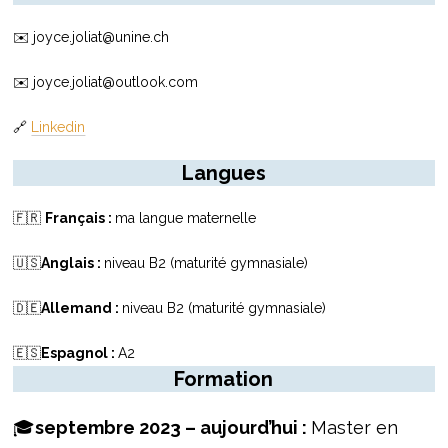
✉️ joyce.joliat@unine.ch
✉️ joyce.joliat@outlook.com
🔗
Linkedin
Langues
🇫🇷
Français :
ma langue maternelle
🇺🇸
Anglais :
niveau B2 (maturité gymnasiale)
🇩🇪
Allemand :
niveau B2 (maturité gymnasiale)
🇪🇸
Espagnol :
A2
Formation
🎓
septembre 2023 – aujourd’hui :
Master en