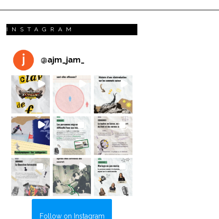
INSTAGRAM
@
ajm_jam_
Follow on Instagram