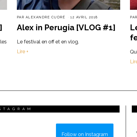
PAR
ALEXANDRE CUDRÉ
12 AVRIL 2018
PA
]
Alex in Perugia [VLOG #1]
L
f
les
Le festival en off et en vlog.
Lire +
Qui
Lir
STAGRAM
Follow on Instagram