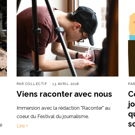
PAR
COLLECTIF
13 AVRIL 2018
PA
Viens raconter avec nous
C
j
Immersion avec la rédaction "Raconter" au
q
coeur du Festival du journalisme.
s
e
Lire +