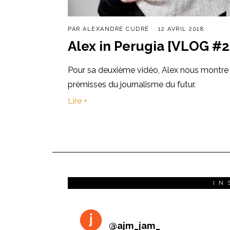
PAR
ALEXANDRE CUDRÉ
12 AVRIL 2018
Alex in Perugia [VLOG #2
Pour sa deuxième vidéo, Alex nous montre 
prémisses du journalisme du futur.
Lire +
IN
@
ajm_jam_