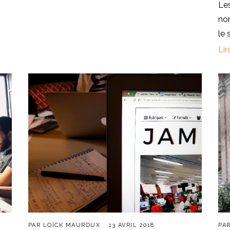
Le
nom
le 
Lir
PAR
LOÏCK MAUROUX
13 AVRIL 2018
PA