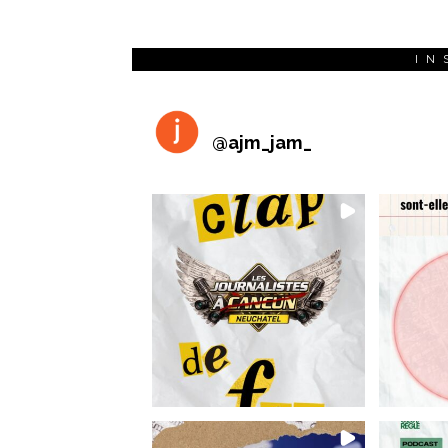
IN
@
ajm_jam_