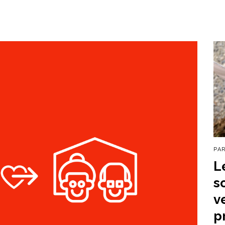
PA
L
s
v
p