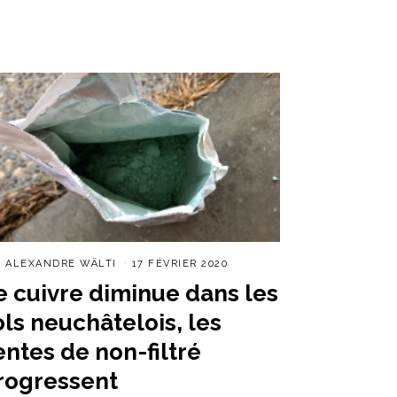
R
ALEXANDRE WÄLTI
17 FÉVRIER 2020
e cuivre diminue dans les
ols neuchâtelois, les
entes de non-filtré
rogressent