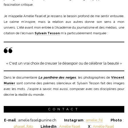
fascination critique.
Je m’appelle Amélie Fasel et je ressens le besoin profond de me sentir entourée.
Le calme m’inspire, mais la relation aux autres donne son sens à mon
univers. L'été avant mon entrée à l'Académie du journalisme et des médias, une
citation de l'écrivain
Sylvain Tesson
m'a particulièrement marquée :
« C'est un vrai choix de creuser le désespoir ou de célébrer la beauté »
Dans le documentaire
La panthère des neiges
, les photographies de
Vincent
Munier
sont comme des poèmes silencieux et Sylvain Tesson fait des images
avec les mots. J'aspire à savoir, moi aussi, composer avec ces disciplines pour
décrire la réalité du monde.
CONTACT
E-mail
: amelie.fasel@unine.ch
Instagram
:
amelie_fsl
Photo
:
phasel_foto
LinkedIn
:
Amélie Fasel
X
:
Amélie Fasel