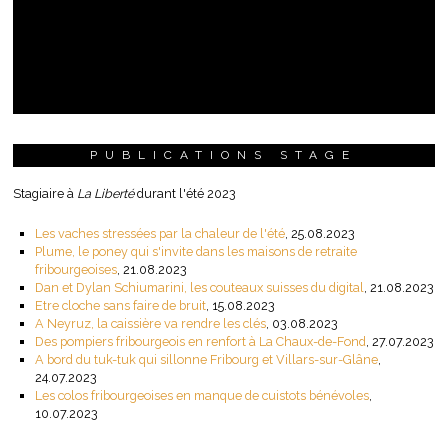
PUBLICATIONS STAGE
Stagiaire à
La Liberté
durant l'été 2023
Les vaches stressées par la chaleur de l'été
, 25.08.2023
Plume, le poney qui s'invite dans les maisons de retraite
fribourgeoises
, 21.08.2023
Dan et Dylan Schiumarini, les couteaux suisses du digital
, 21.08.2023
Etre cloche sans faire de bruit
, 15.08.2023
A Neyruz, la caissière va rendre les clés
, 03.08.2023
Des pompiers fribourgeois en renfort à La Chaux-de-Fond
, 27.07.2023
A bord du tuk-tuk qui sillonne Fribourg et Villars-sur-Glâne
,
24.07.2023
Les colos fribourgeoises en manque de cuistots bénévoles
,
10.07.2023