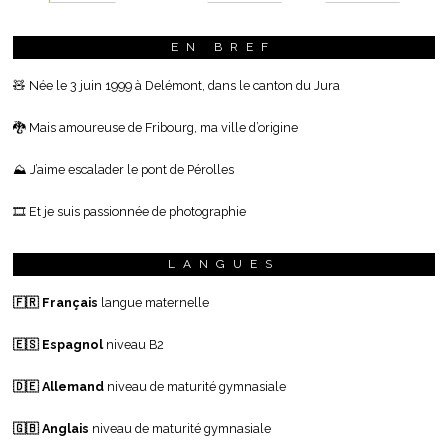
EN BREF
🧸 Née le 3 juin 1999 à Delémont, dans le canton du Jura
🐉 Mais amoureuse de Fribourg, ma ville d’origine
⛰ J’aime escalader le pont de Pérolles
🎞 Et je suis passionnée de photographie
LANGUES
🇫🇷 Français
langue maternelle
🇪🇸 Espagnol
niveau B2
🇩🇪 Allemand
niveau de maturité gymnasiale
🇬🇧 Anglais
niveau de maturité gymnasiale