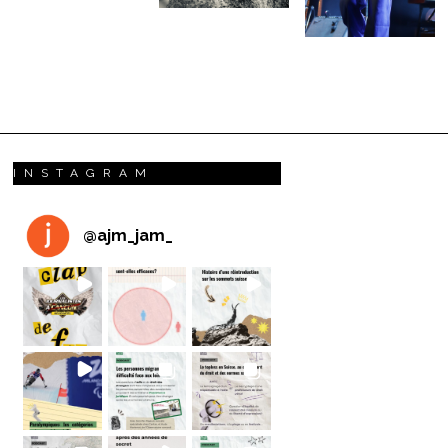
INSTAGRAM
@
ajm_jam_