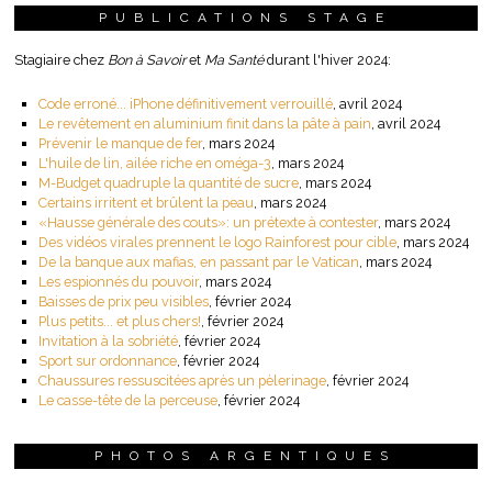
PUBLICATIONS STAGE
Stagiaire chez
Bon à Savoir
et
Ma Santé
durant l'hiver 2024:
Code erroné... iPhone définitivement verrouillé
, avril 2024
Le revêtement en aluminium finit dans la pâte à pain
, avril 2024
Prévenir le manque de fer
, mars 2024
L'huile de lin, ailée riche en oméga-3
, mars 2024
M-Budget quadruple la quantité de sucre
, mars 2024
Certains irritent et brûlent la peau
, mars 2024
«Hausse générale des couts»: un prétexte à contester
, mars 2024
Des vidéos virales prennent le logo Rainforest pour cible
, mars 2024
De la banque aux mafias, en passant par le Vatican
, mars 2024
Les espionnés du pouvoir
, mars 2024
Baisses de prix peu visibles
, février 2024
Plus petits... et plus chers!
, février 2024
Invitation à la sobriété
, février 2024
Sport sur ordonnance
, février 2024
Chaussures ressuscitées après un pèlerinage
, février 2024
Le casse-tête de la perceuse
, février 2024
PHOTOS ARGENTIQUES