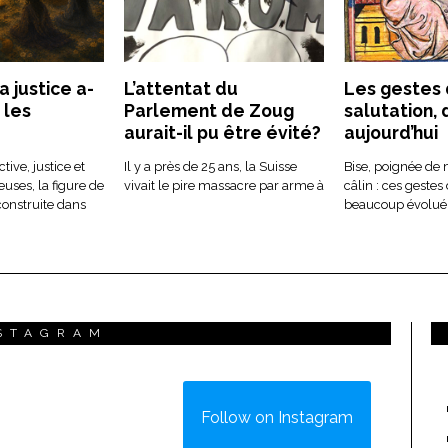
 justice a-
L’attentat du
Les gestes
 les
Parlement de Zoug
salutation, d
aurait-il pu être évité?
aujourd’hui
tive, justice et
Il y a près de 25 ans, la Suisse
Bise, poignée de
euses, la figure de
vivait le pire massacre par arme à
câlin : ces gestes
 construite dans
beaucoup évolué
STAGRAM
Follow on Instagram