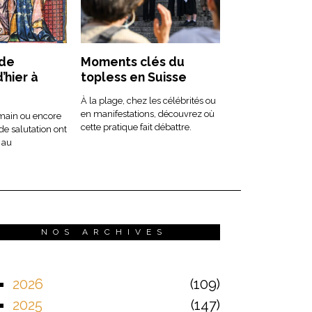
 de
Moments clés du
’hier à
topless en Suisse
À la plage, chez les célébrités ou
en manifestations, découvrez où
 main ou encore
cette pratique fait débattre.
 de salutation ont
 au
NOS ARCHIVES
2026
109
2025
147