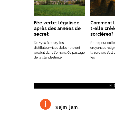
Fée verte: légalisée
Comment la
après des années de
t-elle créé
secret
sorcières?
De 1910 à 2005, les
Entre peur collec
distillateur·rices d’absinthe ont
croyances religi
produit dans l'ombre. Ce passage
la sorcière s’est
de la clandestinité
les
IN
@
ajm_jam_