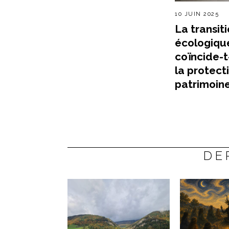
10 JUIN 2025
La transit
écologiqu
coïncide-t
la protect
patrimoine
DE