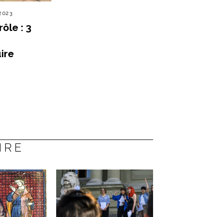
2023
rôle : 3
ire
IRE