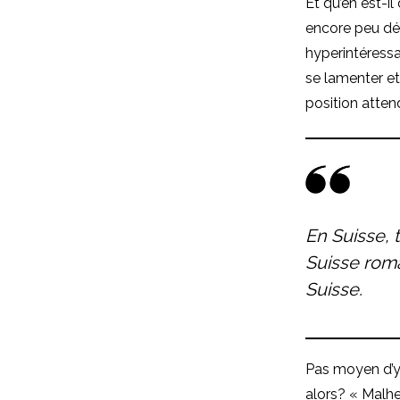
Et qu’en est-il
encore peu dév
hyperintéressan
se lamenter et
position attend
En Suisse, 
Suisse roma
Suisse.
Pas moyen d’y 
alors? « Malhe