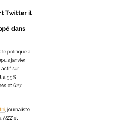
 Twitter il
oppé dans
iste politique à
puis janvier
 actif sur
rit à 99%
nés et 627
thi
, journaliste
la
NZZ
et