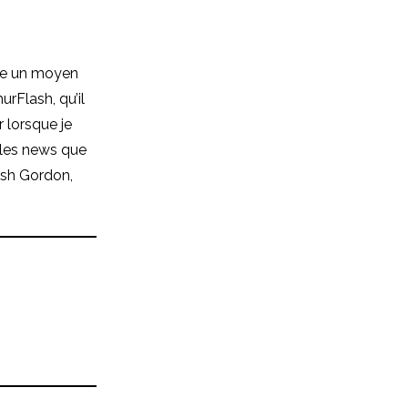
mme un moyen
rFlash, qu’il
 lorsque je
e les news que
lash Gordon,