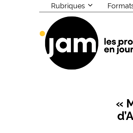
Rubriques
Format
« 
d’