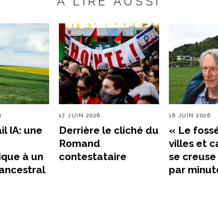
A LIRE AUSSI
6
17 JUIN 2026
16 JUIN 2026
l IA: une
Derrière le cliché du
« Le foss
Romand
villes et
ique à un
contestataire
se creuse
ancestral
par minut