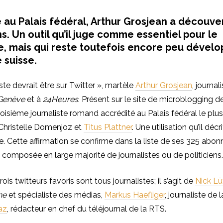
 au Palais fédéral, Arthur Grosjean a découvert
s. Un outil qu’il juge comme essentiel pour le
e, mais qui reste toutefois encore peu dével
e suisse.
ste devrait être sur Twitter », martèle
Arthur Grosjean
, journal
 Genève
et à
24Heures
. Présent sur le site de microblogging de
 troisième journaliste romand accrédité au Palais fédéral le plus
 Christelle Domenjoz et
Titus Plattner
. Une utilisation qu’il déc
e. Cette affirmation se confirme dans la liste de ses 325 abon
omposée en large majorité de journalistes ou de politiciens.
trois twitteurs favoris sont tous journalistes; il s’agit de
Nick Lü
he
et spécialiste des médias,
Markus Haefliger
, journaliste de 
az
, rédacteur en chef du téléjournal de la RTS.