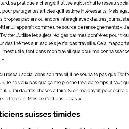
ard, sa pratique a changé: il utilise aujourd’hui le réseau socia
 pour partager les articles qu’il estime intéressants. Mais ég
 propres papiers ou encore interagir avec d’autres journaliste
tter lui apparaît comme une source de renseignements: « J’a
witter. J’utilise les sujets rédigés par mes confrères pour tro
ur des thèmes sur lesquels je n’ai pas travaillé. Cela m’apporte
i m’est utile, tant dans mon travail que pour ma connaissanc
. »
é du réseau social dans son travail, il ne souhaite pas que Twit
. « Je ne veux pas que ça me prenne trop de temps, il faut que
-t-il. « J’ai d’autres choses à faire. Si on me payait pour écrire
, je le ferais. Mais ce n’est pas le cas. »
ticiens suisses timides