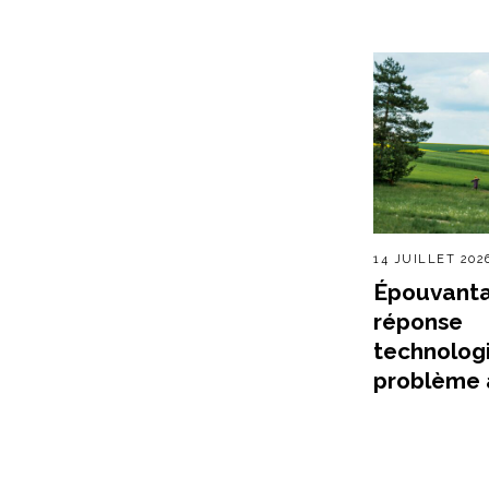
14 JUILLET 202
Épouvantai
réponse
technolog
problème 