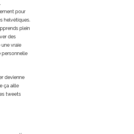
l
alement pour
s helvétiques.
pprends plein
uver des
 une vraie
e personnelle
ter devienne
 ça aille
 des tweets