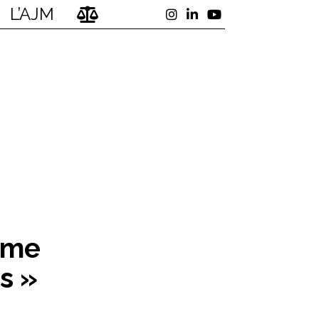
L’AJM
mme
s »