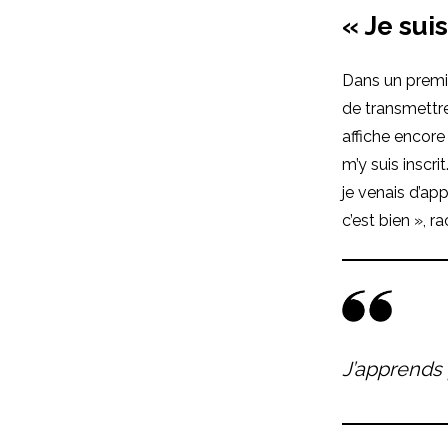
« Je sui
Dans un premi
de transmettre
affiche encore
m’y suis inscri
je venais d’ap
c’est bien », r
J’apprends 