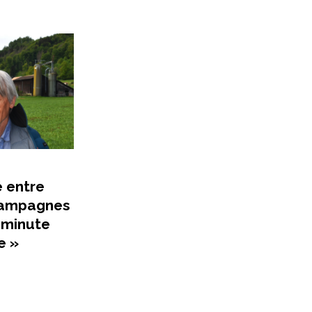
é entre
 campagnes
 minute
e »