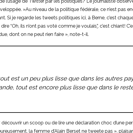
 de l’usage de Twitter par les politiques? Le journaliste obser
eloppée. »Au niveau de la politique fédérale, ce n’est pas e
t. Si je regarde les tweets politiques ici, à Berne, c’est chaque
 dire “Oh, ils n’ont pas voté comme je voulais
”
, c’est chiant! C
ue, dont on ne peut rien faire », note-t-il.
tout est un peu plus lisse que dans les autres pay
nde, tout est encore plus lisse que dans le reste
découvrir un scoop ou de lire une déclaration choc d’une per
ureusement, la femme d’Alain Berset ne tweete pas », plaisan