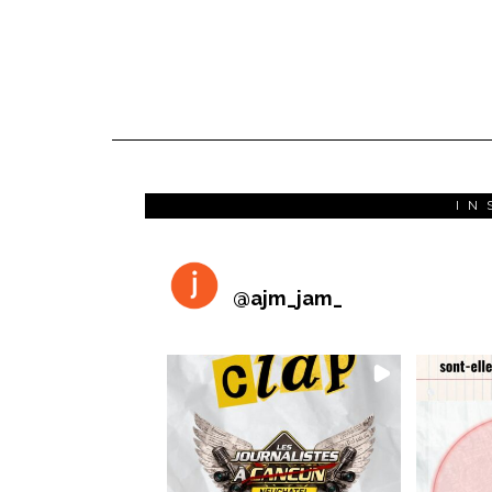
IN
@
ajm_jam_