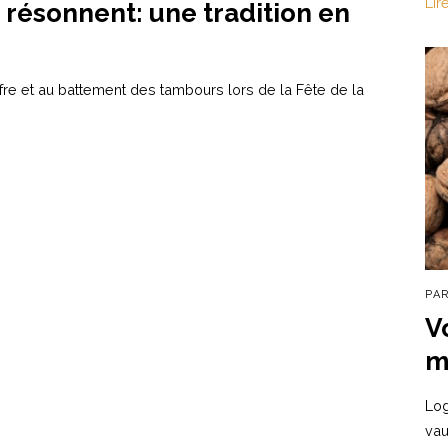
Lir
 résonnent: une tradition en
fifre et au battement des tambours lors de la Fête de la
PA
V
m
Log
vau