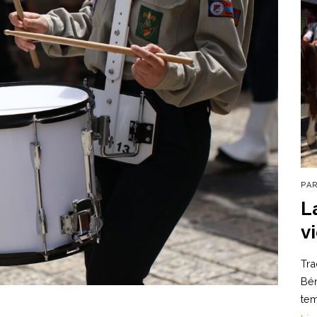
PA
L
v
Tra
Bén
te